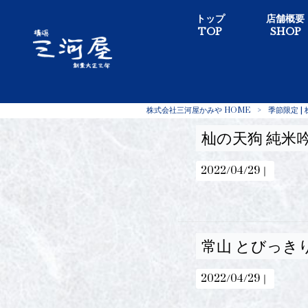
トップ
店舗概要
TOP
SHOP
株式会社三河屋かみや HOME
>
季節限定 |
杣の天狗 純米吟
2022/04/29｜
常山 とびっきり
2022/04/29｜