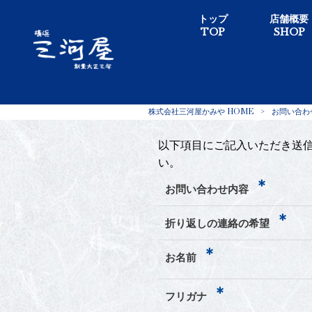
トップ
店舗概要
TOP
SHOP
株式会社三河屋かみや HOME
>
お問い合わ
以下項目にご記入いただき送信
い。
*
お問い合わせ内容
*
折り返しの連絡の希望
*
お名前
*
フリガナ