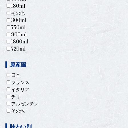
180ml
その他
300ml
750ml
900ml
1800ml
720ml
原産国
日本
フランス
イタリア
チリ
アルゼンチン
その他
味わい別