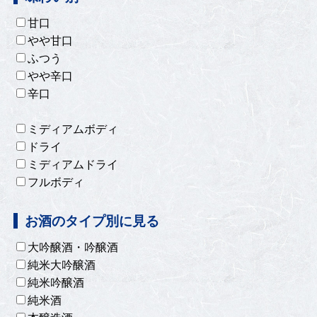
甘口
やや甘口
ふつう
やや辛口
辛口
ミディアムボディ
ドライ
ミディアムドライ
フルボディ
お酒のタイプ別に見る
大吟醸酒・吟醸酒
純米大吟醸酒
純米吟醸酒
純米酒