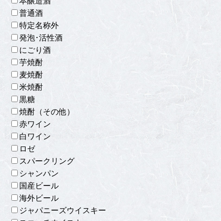
本醸造酒
普通酒
特定名称外
発泡･活性酒
にごり酒
芋焼酎
麦焼酎
米焼酎
黒糖
焼酎（その他）
赤ワイン
白ワイン
ロゼ
スパークリング
シャンパン
国産ビール
海外ビール
ジャパニーズウイスキー