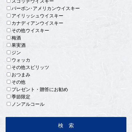
スコッチウイスキー
バーボン･アメリカンウイスキー
アイリッシュウイスキー
カナディアンウイスキー
その他ウイスキー
梅酒
果実酒
ジン
ウォッカ
その他スピリッツ
おつまみ
その他
プレゼント・贈答にお勧め
季節限定
ノンアルコール