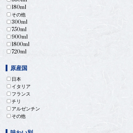
330ml
180ml
その他
300ml
750ml
900ml
1800ml
720ml
原産国
日本
イタリア
フランス
チリ
アルゼンチン
その他
味わい別