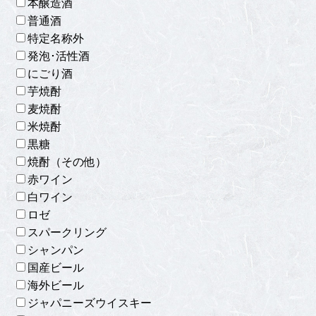
本醸造酒
普通酒
特定名称外
発泡･活性酒
にごり酒
芋焼酎
麦焼酎
米焼酎
黒糖
焼酎（その他）
赤ワイン
白ワイン
ロゼ
スパークリング
シャンパン
国産ビール
海外ビール
ジャパニーズウイスキー