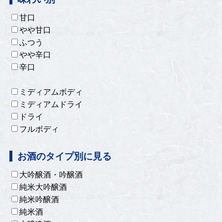
甘口
やや甘口
ふつう
やや辛口
辛口
ミディアムボディ
ミディアムドライ
ドライ
フルボディ
お酒のタイプ別に見る
大吟醸酒・吟醸酒
純米大吟醸酒
純米吟醸酒
純米酒