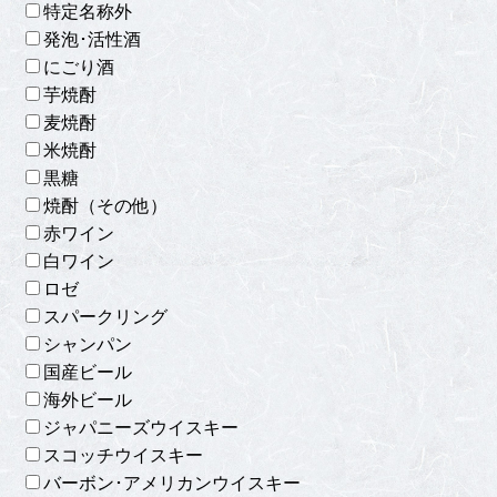
特定名称外
発泡･活性酒
にごり酒
芋焼酎
麦焼酎
米焼酎
黒糖
焼酎（その他）
赤ワイン
白ワイン
ロゼ
スパークリング
シャンパン
国産ビール
海外ビール
ジャパニーズウイスキー
スコッチウイスキー
バーボン･アメリカンウイスキー