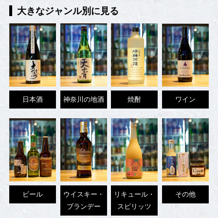
大きなジャンル別に見る
日本酒
神奈川の地酒
焼酎
ワイン
ビール
ウイスキー・
リキュール・
その他
ブランデー
スピリッツ