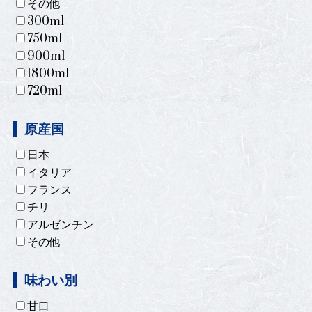
その他
300ml
750ml
900ml
1800ml
720ml
原産国
日本
イタリア
フランス
チリ
アルゼンチン
その他
味わい別
甘口