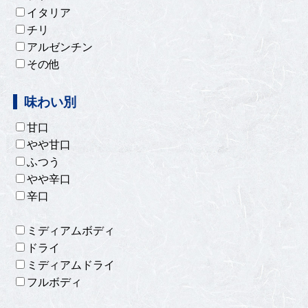
イタリア
チリ
アルゼンチン
その他
味わい別
甘口
やや甘口
ふつう
やや辛口
辛口
ミディアムボディ
ドライ
ミディアムドライ
フルボディ