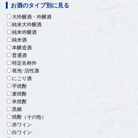
お酒のタイプ別に見る
大吟醸酒・吟醸酒
純米大吟醸酒
純米吟醸酒
純米酒
本醸造酒
普通酒
特定名称外
発泡･活性酒
にごり酒
芋焼酎
麦焼酎
米焼酎
黒糖
焼酎（その他）
赤ワイン
白ワイン