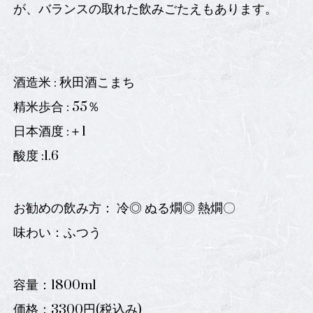
が、バランスの取れた飲みごたえもあります。
酒造米 : 秋田酒こまち
精米歩合 : 55％
日本酒度 :＋1
酸度 :1.6
お勧めの飲み方： 冷◎ ぬる燗◎ 熱燗〇
味わい：ふつう
容量：1800ml
価格：3300円(税込み)