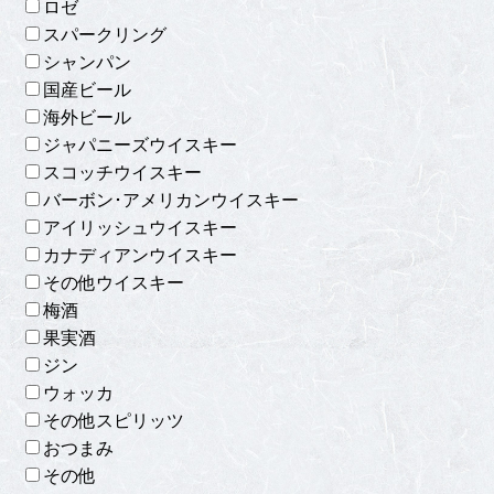
ロゼ
スパークリング
シャンパン
国産ビール
海外ビール
ジャパニーズウイスキー
スコッチウイスキー
バーボン･アメリカンウイスキー
アイリッシュウイスキー
カナディアンウイスキー
その他ウイスキー
梅酒
果実酒
ジン
ウォッカ
その他スピリッツ
おつまみ
その他