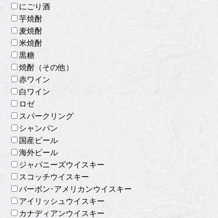
にごり酒
芋焼酎
麦焼酎
米焼酎
黒糖
焼酎（その他）
赤ワイン
白ワイン
ロゼ
スパークリング
シャンパン
国産ビール
海外ビール
ジャパニーズウイスキー
スコッチウイスキー
バーボン･アメリカンウイスキー
アイリッシュウイスキー
カナディアンウイスキー