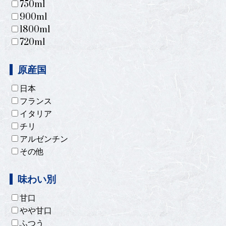
750ml
900ml
1800ml
720ml
原産国
日本
フランス
イタリア
チリ
アルゼンチン
その他
味わい別
甘口
やや甘口
ふつう