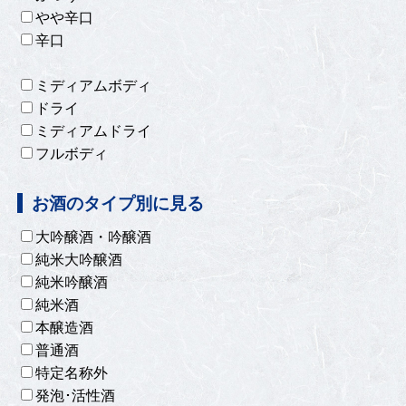
やや辛口
辛口
ミディアムボディ
ドライ
ミディアムドライ
フルボディ
お酒のタイプ別に見る
大吟醸酒・吟醸酒
純米大吟醸酒
純米吟醸酒
純米酒
本醸造酒
普通酒
特定名称外
発泡･活性酒