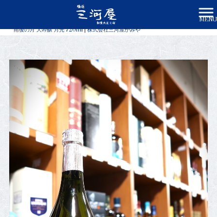
MENU
株式会社三河屋かみや HOME
>
商品一覧
>
雨後の月 大吟醸 月光 720ml | 株式会社三河屋かみや