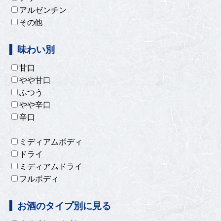
アルゼンチン
その他
味わい別
甘口
やや甘口
ふつう
やや辛口
辛口
ミディアムボディ
ドライ
ミディアムドライ
フルボディ
お酒のタイプ別に見る