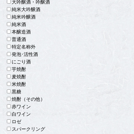
大吟醸酒・吟醸酒
純米大吟醸酒
純米吟醸酒
純米酒
本醸造酒
普通酒
特定名称外
発泡･活性酒
にごり酒
芋焼酎
麦焼酎
米焼酎
黒糖
焼酎（その他）
赤ワイン
白ワイン
ロゼ
スパークリング