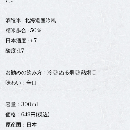
た。
酒造米 : 北海道産吟風
精米歩合 : 50％
日本酒度 :＋7
酸度 :1.7
お勧めの飲み方：冷◎ ぬる燗◎ 熱燗〇
味わい：辛口
容量：300ml
価格：649円(税込)
原産国：日本