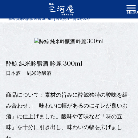
MENU
株式会社三河屋かみや HOME
>
商品一覧
>
酔鯨 純米吟醸酒 吟麗 300ml | 株式会社三河屋かみや
酔鯨 純米吟醸酒 吟麗 300ml
日本酒
純米吟醸酒
商品について：素材の旨みに酔鯨独特の酸味を組
み合わせ、「味わいに幅があるのにキレが良いお
酒」に仕上げました。酸味や苦味など「味の五
味」を十分に引き出し、味わいの幅を広げまし