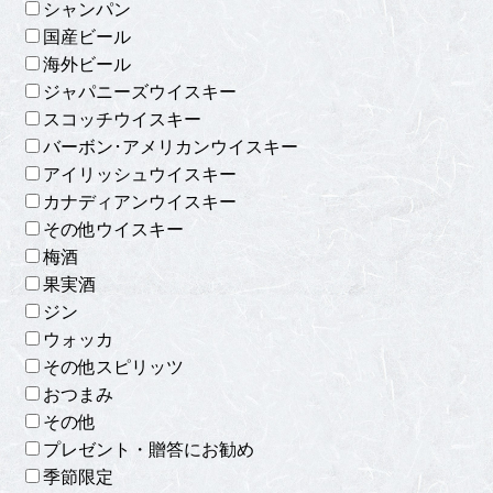
シャンパン
国産ビール
海外ビール
ジャパニーズウイスキー
スコッチウイスキー
バーボン･アメリカンウイスキー
アイリッシュウイスキー
カナディアンウイスキー
その他ウイスキー
梅酒
果実酒
ジン
ウォッカ
その他スピリッツ
おつまみ
その他
プレゼント・贈答にお勧め
季節限定