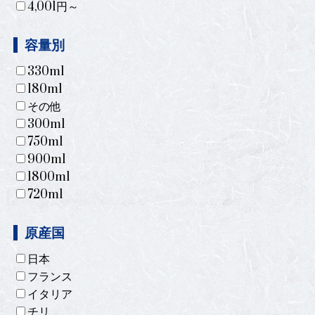
4,001円～
容量別
330ml
180ml
その他
300ml
750ml
900ml
1800ml
720ml
原産国
日本
フランス
イタリア
チリ