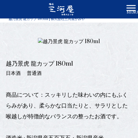
MENU
株式会社三河屋かみや HOME
>
商品一覧
>
越乃景虎 龍カップ 180ml | 株式会社三河屋かみや
越乃景虎 龍カップ 180ml
日本酒
普通酒
商品について：スッキリした味わいの内にもふく
らみがあり、柔らかな口当たりと、サラリとした
喉越しが特徴的なバランスの整ったお酒です。