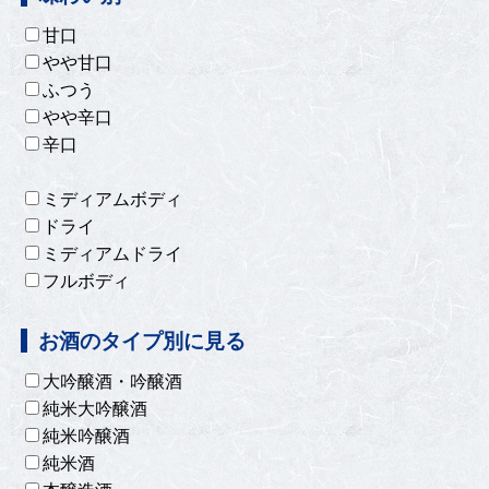
甘口
やや甘口
ふつう
やや辛口
辛口
ミディアムボディ
ドライ
ミディアムドライ
フルボディ
お酒のタイプ別に見る
大吟醸酒・吟醸酒
純米大吟醸酒
純米吟醸酒
純米酒