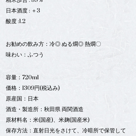
精米歩合 : 59％
日本酒度 : ＋3
酸度 :1.2
お勧めの飲み方：冷◎ ぬる燗◎ 熱燗〇
味わい：ふつう
容量：720ml
価格：1309円(税込み)
原産国：日本
酒造・製造所：秋田県 両関酒造
原材料名：米(国産)、米麹(国産米)
保存方法：直射日光をさけて、冷暗所で保管して