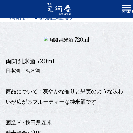
MENU
株式会社三河屋かみや HOME
>
商品一覧
>
両関 純米酒 720ml | 株式会社三河屋かみや
両関 純米酒 720ml
日本酒
純米酒
商品について：爽やかな香りと果実のような味わ
いが広がるフルーティーな純米酒です。
酒造米 : 秋田県産米