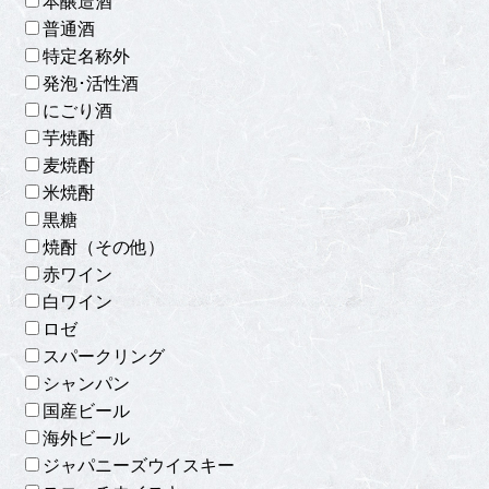
本醸造酒
普通酒
特定名称外
発泡･活性酒
にごり酒
芋焼酎
麦焼酎
米焼酎
黒糖
焼酎（その他）
赤ワイン
白ワイン
ロゼ
スパークリング
シャンパン
国産ビール
海外ビール
ジャパニーズウイスキー