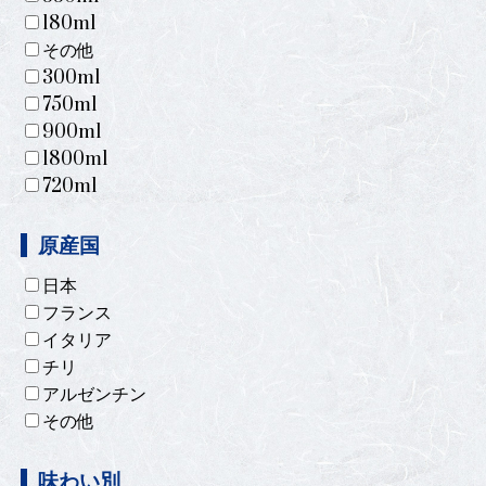
180ml
その他
300ml
750ml
900ml
1800ml
720ml
原産国
日本
フランス
イタリア
チリ
アルゼンチン
その他
味わい別