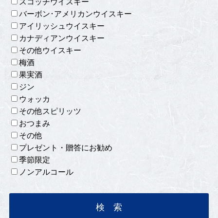
スコッチウイスキー
バーボン･アメリカンウイスキー
アイリッシュウイスキー
カナディアンウイスキー
その他ウイスキー
梅酒
果実酒
ジン
ウォッカ
その他スピリッツ
おつまみ
その他
プレゼント・贈答にお勧め
季節限定
ノンアルコール