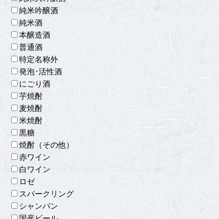
純米吟醸酒
純米酒
本醸造酒
普通酒
特定名称外
発泡･活性酒
にごり酒
芋焼酎
麦焼酎
米焼酎
黒糖
焼酎（その他）
赤ワイン
白ワイン
ロゼ
スパークリング
シャンパン
国産ビール