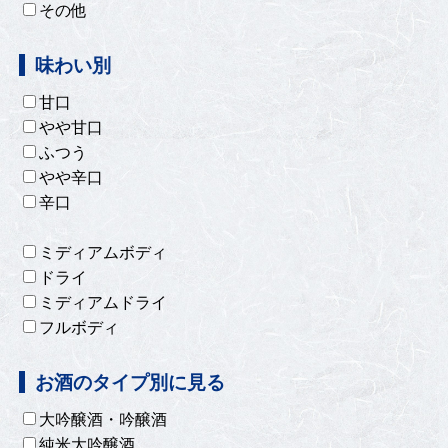
その他
味わい別
甘口
やや甘口
ふつう
やや辛口
辛口
ミディアムボディ
ドライ
ミディアムドライ
フルボディ
お酒のタイプ別に見る
大吟醸酒・吟醸酒
純米大吟醸酒