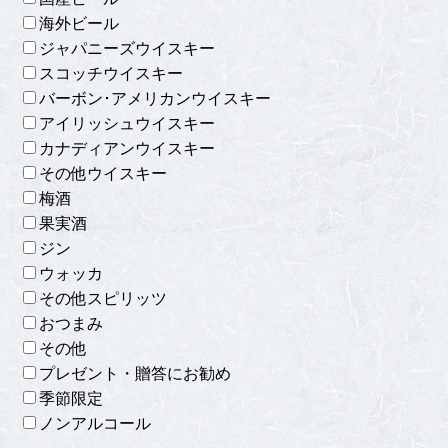
海外ビール
ジャパニーズウイスキー
スコッチウイスキー
バーボン･アメリカンウイスキー
アイリッシュウイスキー
カナディアンウイスキー
その他ウイスキー
梅酒
果実酒
ジン
ウォッカ
その他スピリッツ
おつまみ
その他
プレゼント・贈答にお勧め
季節限定
ノンアルコール