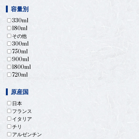
容量別
330ml
180ml
その他
300ml
750ml
900ml
1800ml
720ml
原産国
日本
フランス
イタリア
チリ
アルゼンチン