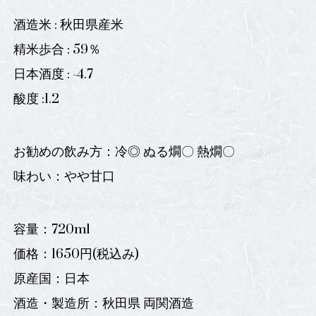
酒造米 : 秋田県産米
精米歩合 : 59％
日本酒度 : -4.7
酸度 :1.2
お勧めの飲み方：冷◎ ぬる燗〇 熱燗〇
味わい：やや甘口
容量：720ml
価格：1650円(税込み)
原産国：日本
酒造・製造所：秋田県 両関酒造