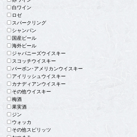
赤ワイン
白ワイン
ロゼ
スパークリング
シャンパン
国産ビール
海外ビール
ジャパニーズウイスキー
スコッチウイスキー
バーボン･アメリカンウイスキー
アイリッシュウイスキー
カナディアンウイスキー
その他ウイスキー
梅酒
果実酒
ジン
ウォッカ
その他スピリッツ