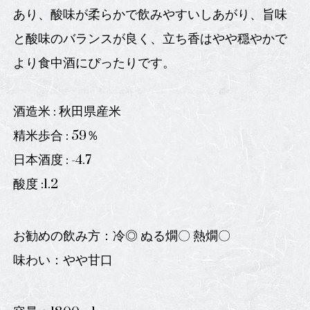
あり、酸味が柔らかで飲みやすいしあがり、旨味
と酸味のバランスが良く、立ち香はやや穏やかで
より食中酒にぴったりです。
酒造米 : 秋田県産米
精米歩合 : 59％
日本酒度 : -4.7
酸度 :1.2
お勧めの飲み方：冷◎ ぬる燗〇 熱燗〇
味わい：やや甘口