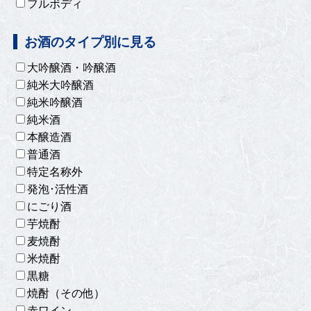
フルボディ
お酒のタイプ別に見る
大吟醸酒・吟醸酒
純米大吟醸酒
純米吟醸酒
純米酒
本醸造酒
普通酒
特定名称外
発泡･活性酒
にごり酒
芋焼酎
麦焼酎
米焼酎
黒糖
焼酎（その他）