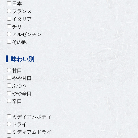
日本
フランス
イタリア
チリ
アルゼンチン
その他
味わい別
甘口
やや甘口
ふつう
やや辛口
辛口
ミディアムボディ
ドライ
ミディアムドライ