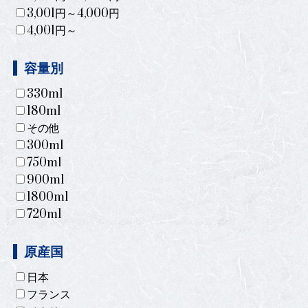
3,001円～4,000円
4,001円～
容量別
330ml
180ml
その他
300ml
750ml
900ml
1800ml
720ml
原産国
日本
フランス