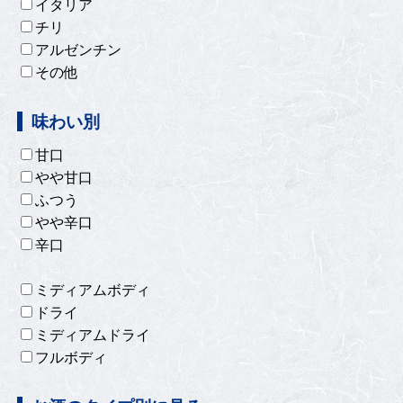
イタリア
チリ
アルゼンチン
その他
味わい別
甘口
やや甘口
ふつう
やや辛口
辛口
ミディアムボディ
ドライ
ミディアムドライ
フルボディ