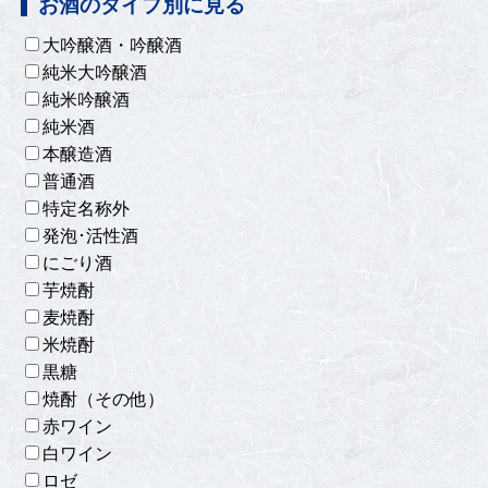
お酒のタイプ別に見る
大吟醸酒・吟醸酒
純米大吟醸酒
純米吟醸酒
純米酒
本醸造酒
普通酒
特定名称外
発泡･活性酒
にごり酒
芋焼酎
麦焼酎
米焼酎
黒糖
焼酎（その他）
赤ワイン
白ワイン
ロゼ