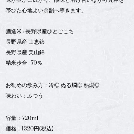
味が豊かに広がり、酸味と溶け合いながら丸みを
帯びた心地よい余韻へ導きます。
酒造米 : 長野県産ひとごこち
長野県産 山恵錦
長野県産 美山錦
精米歩合 : 70％
お勧めの飲み方：冷◎ ぬる燗◎ 熱燗◎
味わい：ふつう
容量：720ml
価格：1320円(税込)