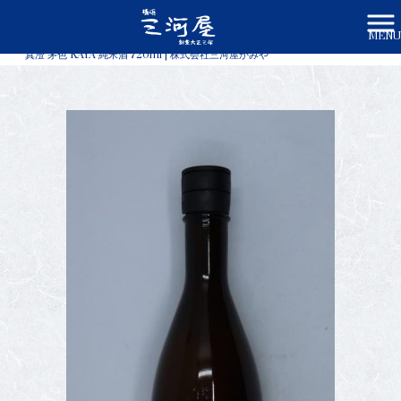
MENU
株式会社三河屋かみや HOME
>
商品一覧
>
真澄 茅色 KAYA 純米酒 720ml | 株式会社三河屋かみや