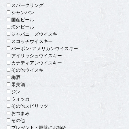
スパークリング
シャンパン
国産ビール
海外ビール
ジャパニーズウイスキー
スコッチウイスキー
バーボン･アメリカンウイスキー
アイリッシュウイスキー
カナディアンウイスキー
その他ウイスキー
梅酒
果実酒
ジン
ウォッカ
その他スピリッツ
おつまみ
その他
プレゼント・贈答にお勧め