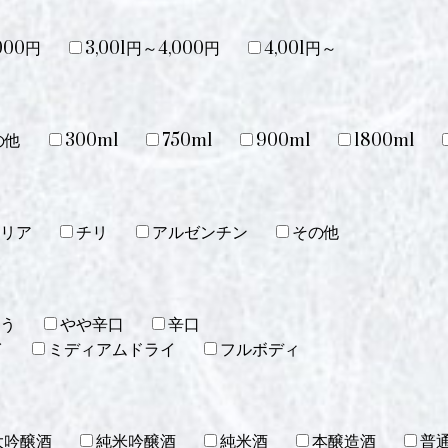
000円
3,001円～4,000円
4,001円～
の他
300ml
750ml
900ml
1800ml
リア
チリ
アルゼンチン
その他
う
やや辛口
辛口
イ
ミディアムドライ
フルボディ
大吟醸酒
純米吟醸酒
純米酒
本醸造酒
普