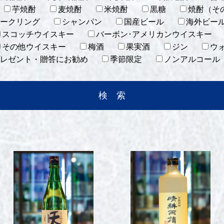
芋焼酎
麦焼酎
米焼酎
黒糖
焼酎（そ
ークリング
シャンパン
国産ビール
海外ビー
スコッチウイスキー
バーボン･アメリカンウイスキー
その他ウイスキー
梅酒
果実酒
ジン
ウ
レゼント・贈答にお勧め
季節限定
ノンアルコール