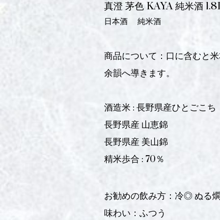
真澄 茅色 KAYA 純米酒 1.8
日本酒
純米酒
商品について：口に含むと米
余韻へ導きます。
酒造米 : 長野県産ひとごこち
長野県産 山恵錦
長野県産 美山錦
精米歩合 : 70％
お勧めの飲み方：冷◎ ぬる燗
味わい：ふつう