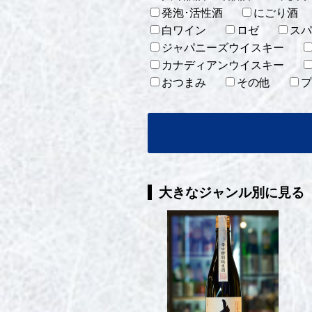
発泡･活性酒
にごり酒
白ワイン
ロゼ
スパ
ジャパニーズウイスキー
カナディアンウイスキー
おつまみ
その他
プ
大きなジャンル別に見る