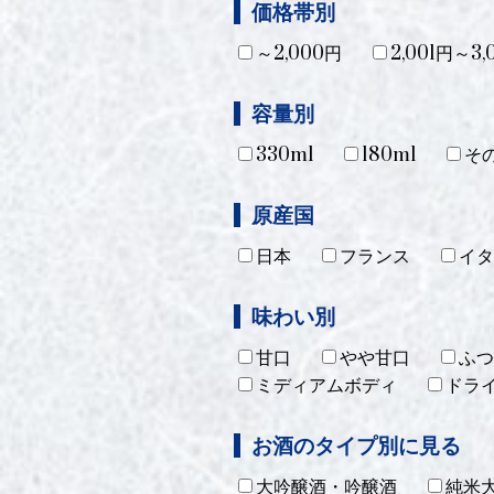
価格帯別
～2,000円
2,001円～3,
容量別
330ml
180ml
そ
原産国
日本
フランス
イタ
味わい別
甘口
やや甘口
ふつ
ミディアムボディ
ドラ
お酒のタイプ別に見る
大吟醸酒・吟醸酒
純米