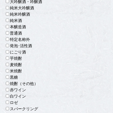
大吟醸酒・吟醸酒
純米大吟醸酒
純米吟醸酒
純米酒
本醸造酒
普通酒
特定名称外
発泡･活性酒
にごり酒
芋焼酎
麦焼酎
米焼酎
黒糖
焼酎（その他）
赤ワイン
白ワイン
ロゼ
スパークリング