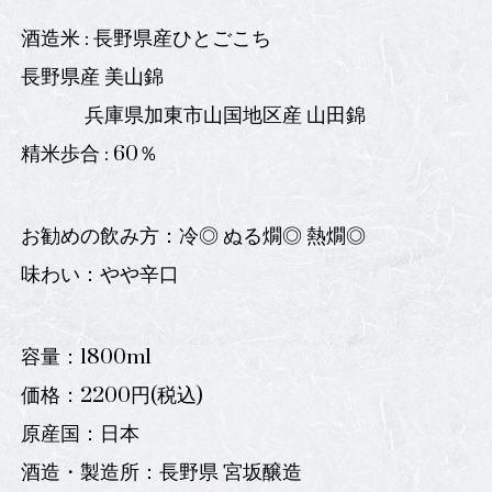
酒造米 : 長野県産ひとごこち
長野県産 美山錦
兵庫県加東市山国地区産 山田錦
精米歩合 : 60％
お勧めの飲み方：冷◎ ぬる燗◎ 熱燗◎
味わい：やや辛口
容量：1800ml
価格：2200円(税込)
原産国：日本
酒造・製造所：長野県 宮坂醸造