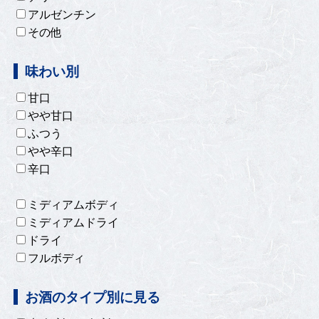
アルゼンチン
その他
味わい別
甘口
やや甘口
ふつう
やや辛口
辛口
ミディアムボディ
ミディアムドライ
ドライ
フルボディ
お酒のタイプ別に見る