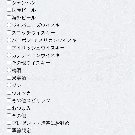
シャンパン
国産ビール
海外ビール
ジャパニーズウイスキー
スコッチウイスキー
バーボン･アメリカンウイスキー
アイリッシュウイスキー
カナディアンウイスキー
その他ウイスキー
梅酒
果実酒
ジン
ウォッカ
その他スピリッツ
おつまみ
その他
プレゼント・贈答にお勧め
季節限定