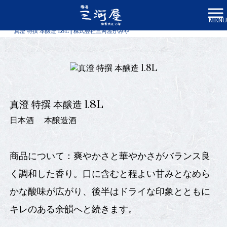
MENU
株式会社三河屋かみや HOME
>
商品一覧
>
真澄 特撰 本醸造 1.8L | 株式会社三河屋かみや
真澄 特撰 本醸造 1.8L
日本酒
本醸造酒
商品について：爽やかさと華やかさがバランス良
く調和した香り。口に含むと程よい甘みとなめら
かな酸味が広がり、後半はドライな印象とともに
キレのある余韻へと続きます。