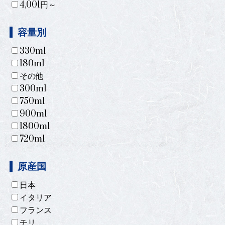
4,001円～
容量別
330ml
180ml
その他
300ml
750ml
900ml
1800ml
720ml
原産国
日本
イタリア
フランス
チリ