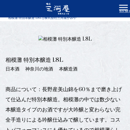
MENU
株式会社三河屋かみや HOME
>
商品一覧
>
相模灘 特別本醸造 1.8L | 株式会社三河屋かみや
相模灘 特別本醸造 1.8L
日本酒
神奈川の地酒
本醸造酒
商品について：長野産美山錦を60％まで磨き上げ
て仕込んだ特別本醸造。相模灘の中では数少ない
本醸造タイプのお酒ですが大吟醸と変わらない完
全手造りによる吟醸仕込みで醸しています。コス