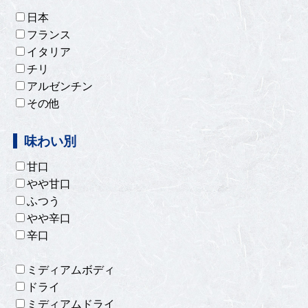
日本
フランス
イタリア
チリ
アルゼンチン
その他
味わい別
甘口
やや甘口
ふつう
やや辛口
辛口
ミディアムボディ
ドライ
ミディアムドライ