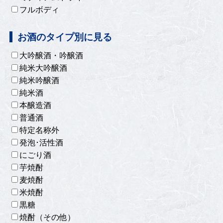
フルボディ
お酒のタイプ別に見る
大吟醸酒・吟醸酒
純米大吟醸酒
純米吟醸酒
純米酒
本醸造酒
普通酒
特定名称外
発泡･活性酒
にごり酒
芋焼酎
麦焼酎
米焼酎
黒糖
焼酎（その他）