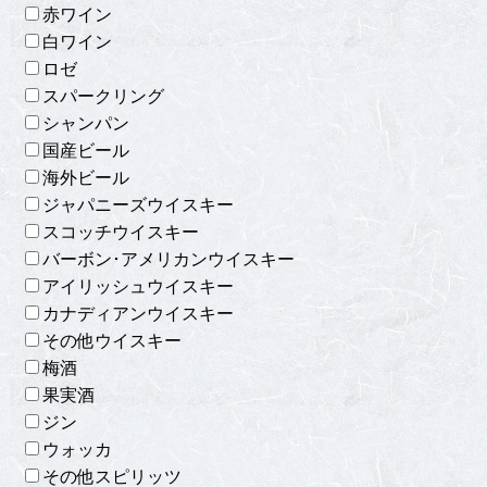
赤ワイン
白ワイン
ロゼ
スパークリング
シャンパン
国産ビール
海外ビール
ジャパニーズウイスキー
スコッチウイスキー
バーボン･アメリカンウイスキー
アイリッシュウイスキー
カナディアンウイスキー
その他ウイスキー
梅酒
果実酒
ジン
ウォッカ
その他スピリッツ