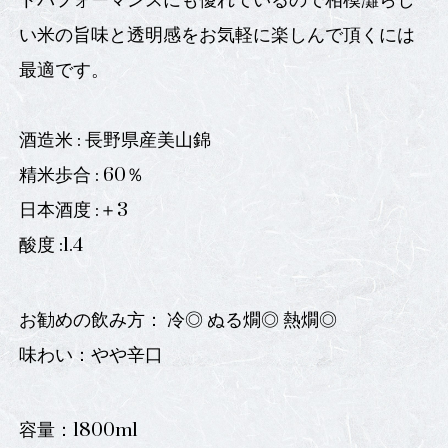
トパフォーマンスにも優れているので相模灘らし
い米の旨味と透明感をお気軽に楽しんで頂くには
最適です。
酒造米 : 長野県産美山錦
精米歩合 : 60％
日本酒度 :＋3
酸度 :1.4
お勧めの飲み方： 冷◎ ぬる燗◎ 熱燗◎
味わい：やや辛口
容量：1800ml