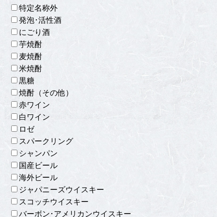
特定名称外
発泡･活性酒
にごり酒
芋焼酎
麦焼酎
米焼酎
黒糖
焼酎（その他）
赤ワイン
白ワイン
ロゼ
スパークリング
シャンパン
国産ビール
海外ビール
ジャパニーズウイスキー
スコッチウイスキー
バーボン･アメリカンウイスキー