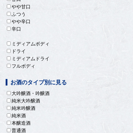
やや甘口
ふつう
やや辛口
辛口
ミディアムボディ
ドライ
ミディアムドライ
フルボディ
お酒のタイプ別に見る
大吟醸酒・吟醸酒
純米大吟醸酒
純米吟醸酒
純米酒
本醸造酒
普通酒