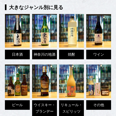
大きなジャンル別に見る
日本酒
神奈川の地酒
焼酎
ワイン
ビール
ウイスキー・
リキュール・
その他
ブランデー
スピリッツ