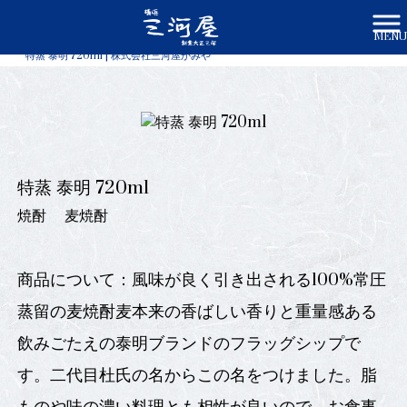
MENU
株式会社三河屋かみや HOME
>
商品一覧
>
特蒸 泰明 720ml | 株式会社三河屋かみや
特蒸 泰明 720ml
焼酎
麦焼酎
商品について：風味が良く引き出される100%常圧
蒸留の麦焼酎麦本来の香ばしい香りと重量感ある
飲みごたえの泰明ブランドのフラッグシップで
す。二代目杜氏の名からこの名をつけました。脂