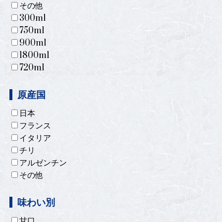
その他
300ml
750ml
900ml
1800ml
720ml
原産国
日本
フランス
イタリア
チリ
アルゼンチン
その他
味わい別
甘口