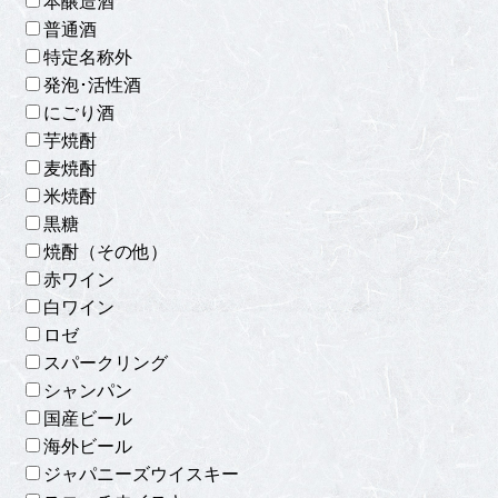
本醸造酒
普通酒
特定名称外
発泡･活性酒
にごり酒
芋焼酎
麦焼酎
米焼酎
黒糖
焼酎（その他）
赤ワイン
白ワイン
ロゼ
スパークリング
シャンパン
国産ビール
海外ビール
ジャパニーズウイスキー