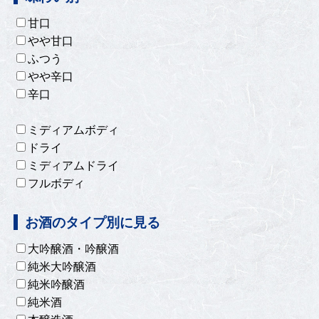
甘口
やや甘口
ふつう
やや辛口
辛口
ミディアムボディ
ドライ
ミディアムドライ
フルボディ
お酒のタイプ別に見る
大吟醸酒・吟醸酒
純米大吟醸酒
純米吟醸酒
純米酒