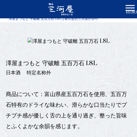
MENU
株式会社三河屋かみや HOME
>
商品一覧
>
澤屋まつもと 守破離 五百万石 1.8L | 株式会社三河屋かみや
澤屋まつもと 守破離 五百万石 1.8L
日本酒
特定名称外
商品について：富山県産五百万石を使用、五百万
石特有のドライな味わい、滑らかな口当たりでプ
チプチ感が優しく舌の上を通り過ぎ、整った旨味
とふくよかな余韻を感じます。