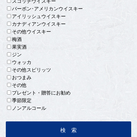
スコッチウイスキー
バーボン･アメリカンウイスキー
アイリッシュウイスキー
カナディアンウイスキー
その他ウイスキー
梅酒
果実酒
ジン
ウォッカ
その他スピリッツ
おつまみ
その他
プレゼント・贈答にお勧め
季節限定
ノンアルコール