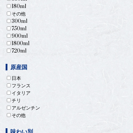
180ml
その他
300ml
750ml
900ml
1800ml
720ml
原産国
日本
フランス
イタリア
チリ
アルゼンチン
その他
味わい別