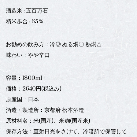
酒造米 : 五百万石
精米歩合 : 65％
お勧めの飲み方：冷◎ ぬる燗〇 熱燗△
味わい：やや辛口
容量：1800ml
価格：2640円(税込み)
原産国：日本
酒造・製造所：京都府 松本酒造
原材料名：米(国産)、米麹(国産米)
保存方法：直射日光をさけて、冷暗所で保管して