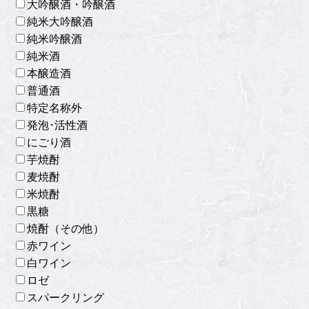
大吟醸酒・吟醸酒
純米大吟醸酒
純米吟醸酒
純米酒
本醸造酒
普通酒
特定名称外
発泡･活性酒
にごり酒
芋焼酎
麦焼酎
米焼酎
黒糖
焼酎（その他）
赤ワイン
白ワイン
ロゼ
スパークリング