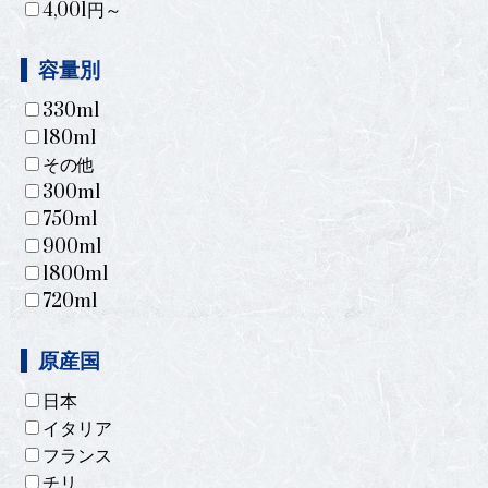
4,001円～
容量別
330ml
180ml
その他
300ml
750ml
900ml
1800ml
720ml
原産国
日本
イタリア
フランス
チリ