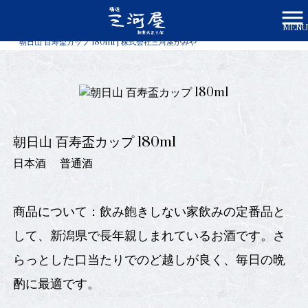
MENU
株式会社三河屋かみや HOME
>
商品一覧
>
朝日山 百寿盃カップ 180ml | 株式会社三河屋かみや
朝日山 百寿盃カップ 180ml
日本酒
普通酒
商品について：飲み飽きしない家飲みの定番品と
して、新潟県で長年親しまれているお酒です。さ
らっとした口当たりでのど越しが良く、毎日の晩
酌に最適です。