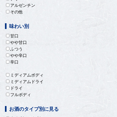
アルゼンチン
その他
味わい別
甘口
やや甘口
ふつう
やや辛口
辛口
ミディアムボディ
ミディアムドライ
ドライ
フルボディ
お酒のタイプ別に見る