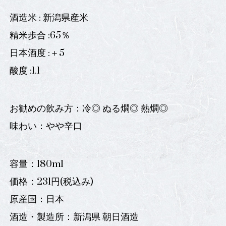
酒造米 : 新潟県産米
精米歩合 :65％
日本酒度 :＋5
酸度 :1.1
お勧めの飲み方：冷◎ ぬる燗◎ 熱燗◎
味わい：やや辛口
容量：180ml
価格：231円(税込み)
原産国：日本
酒造・製造所：新潟県 朝日酒造