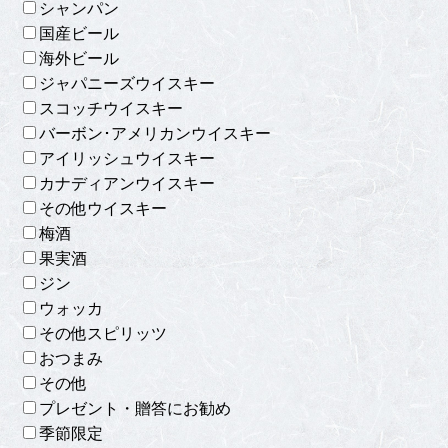
シャンパン
国産ビール
海外ビール
ジャパニーズウイスキー
スコッチウイスキー
バーボン･アメリカンウイスキー
アイリッシュウイスキー
カナディアンウイスキー
その他ウイスキー
梅酒
果実酒
ジン
ウォッカ
その他スピリッツ
おつまみ
その他
プレゼント・贈答にお勧め
季節限定