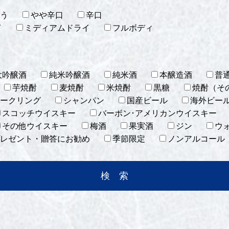
う
やや辛口
辛口
イ
ミディアムドライ
フルボディ
大吟醸酒
純米吟醸酒
純米酒
本醸造酒
普
芋焼酎
麦焼酎
米焼酎
黒糖
焼酎（そ
ークリング
シャンパン
国産ビール
海外ビー
スコッチウイスキー
バーボン･アメリカンウイスキー
その他ウイスキー
梅酒
果実酒
ジン
ウ
レゼント・贈答にお勧め
季節限定
ノンアルコール