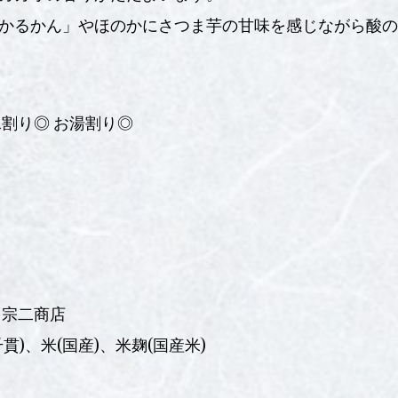
かるかん」やほのかにさつま芋の甘味を感じながら酸の
割り◎ お湯割り◎
多宗二商店
)、米(国産)、米麹(国産米)