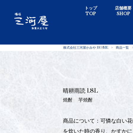
トップ
店舗概要
TOP
SHOP
株式会社三河屋かみや HOME
>
商品一覧
晴耕雨読 1.8L
焼酎
芋焼酎
商品について：可憐な白い花
を炊いた時の香り、かすかに