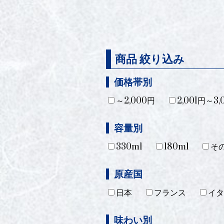
商品 絞り込み
価格帯別
～2,000円
2,001円～3,
容量別
330ml
180ml
そ
原産国
日本
フランス
イタ
味わい別