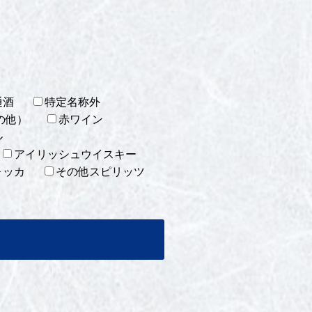
通酒
特定名称外
の他）
赤ワイン
ル
アイリッシュウイスキー
ォッカ
その他スピリッツ