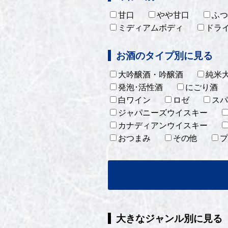
甘口
やや甘口
ふつ
ミディアムボディ
ドラ
お酒のタイプ別に見る
大吟醸酒・吟醸酒
純米
発泡･活性酒
にごり酒
白ワイン
ロゼ
スパ
ジャパニーズウイスキー
カナディアンウイスキー
おつまみ
その他
プ
大きなジャンル別に見る