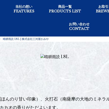
当社の想い
商品一覧
お取引
FEATURES
PRODUCTS LIST
BREWE
お問い合わせ
CONTACT
>
晴耕雨読 1.8L | 株式会社三河屋かみや
(ほんのり甘い印象）、火打石（南薩摩の大地のミネラ
カカオの香りがただよいます。