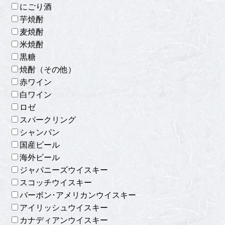
にごり酒
芋焼酎
麦焼酎
米焼酎
黒糖
焼酎（その他）
赤ワイン
白ワイン
ロゼ
スパークリング
シャンパン
国産ビール
海外ビール
ジャパニーズウイスキー
スコッチウイスキー
バーボン･アメリカンウイスキー
アイリッシュウイスキー
カナディアンウイスキー