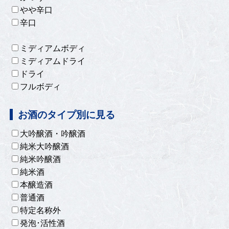
やや辛口
辛口
ミディアムボディ
ミディアムドライ
ドライ
フルボディ
お酒のタイプ別に見る
大吟醸酒・吟醸酒
純米大吟醸酒
純米吟醸酒
純米酒
本醸造酒
普通酒
特定名称外
発泡･活性酒