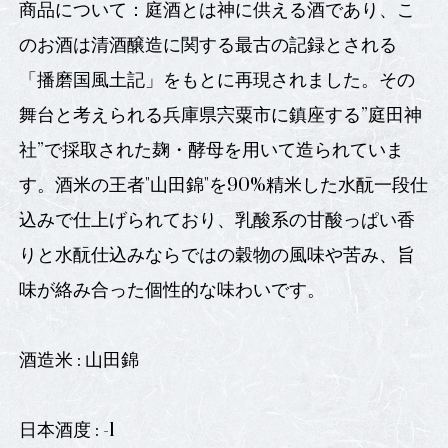
商品について：庭酒とは神に供える酒であり、こ
のお酒は清酒醸造に関する最古の記録とされる
「播磨国風土記」をもとに再現されました。その
舞台と考えられる兵庫県宍粟市に鎮座する”庭田神
社”で採取された麹・酵母を用いて造られていま
す。酒米の王者"山田錦"を90%精米した水酛一段仕
込みで仕上げられており、乳酸系の甘酸っぱい香
りと水酛仕込みならではの穀物の風味や苦み、旨
味が絡み合った個性的な味わいです。
酒造米 : 山田錦
日本酒度 : -1