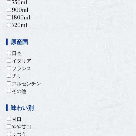
750ml
900ml
1800ml
720ml
原産国
日本
イタリア
フランス
チリ
アルゼンチン
その他
味わい別
甘口
やや甘口
ふつう