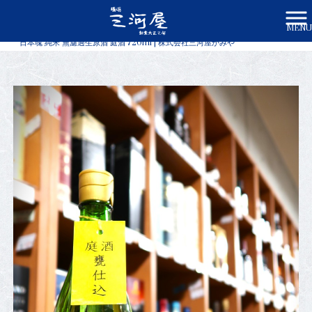
MENU
株式会社三河屋かみや HOME
>
商品一覧
>
日本魂 純米 無濾過生原酒 庭酒 720ml | 株式会社三河屋かみや