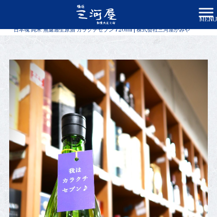
MENU
株式会社三河屋かみや HOME
>
商品一覧
>
日本魂 純米 無濾過生原酒 カラクチセブン 720ml | 株式会社三河屋かみや