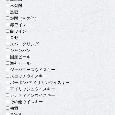
米焼酎
黒糖
焼酎（その他）
赤ワイン
白ワイン
ロゼ
スパークリング
シャンパン
国産ビール
海外ビール
ジャパニーズウイスキー
スコッチウイスキー
バーボン･アメリカンウイスキー
アイリッシュウイスキー
カナディアンウイスキー
その他ウイスキー
梅酒
果実酒