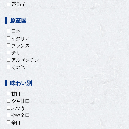
720ml
原産国
日本
イタリア
フランス
チリ
アルゼンチン
その他
味わい別
甘口
やや甘口
ふつう
やや辛口
辛口