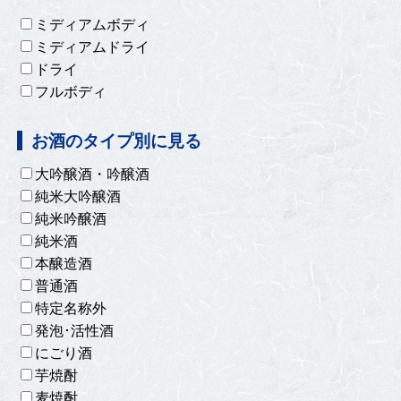
ミディアムボディ
ミディアムドライ
ドライ
フルボディ
お酒のタイプ別に見る
大吟醸酒・吟醸酒
純米大吟醸酒
純米吟醸酒
純米酒
本醸造酒
普通酒
特定名称外
発泡･活性酒
にごり酒
芋焼酎
麦焼酎