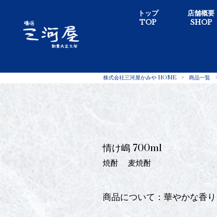
トップ
店舗概要
TOP
SHOP
株式会社三河屋かみや HOME
>
商品一覧
情け嶋 700ml
焼酎
麦焼酎
商品について：華やかな香り