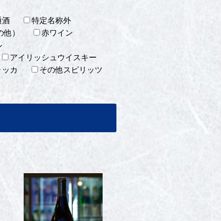
通酒
特定名称外
の他）
赤ワイン
ル
アイリッシュウイスキー
ォッカ
その他スピリッツ