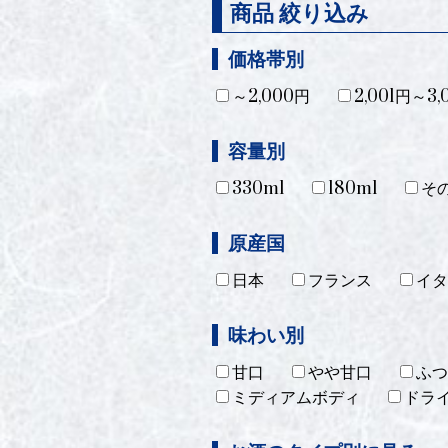
商品 絞り込み
価格帯別
～2,000円
2,001円～3,
容量別
330ml
180ml
そ
原産国
日本
フランス
イタ
味わい別
甘口
やや甘口
ふつ
ミディアムボディ
ドラ