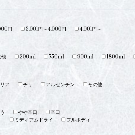
000円
3,001円～4,000円
4,001円～
の他
300ml
750ml
900ml
1800ml
リア
チリ
アルゼンチン
その他
う
やや辛口
辛口
イ
ミディアムドライ
フルボディ