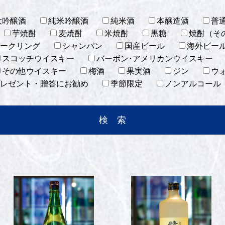
大吟醸酒
純米吟醸酒
純米酒
本醸造酒
普
芋焼酎
麦焼酎
米焼酎
黒糖
焼酎（そ
ークリング
シャンパン
国産ビール
海外ビー
スコッチウイスキー
バーボン･アメリカンウイスキー
その他ウイスキー
梅酒
果実酒
ジン
ウ
レゼント・贈答にお勧め
季節限定
ノンアルコール