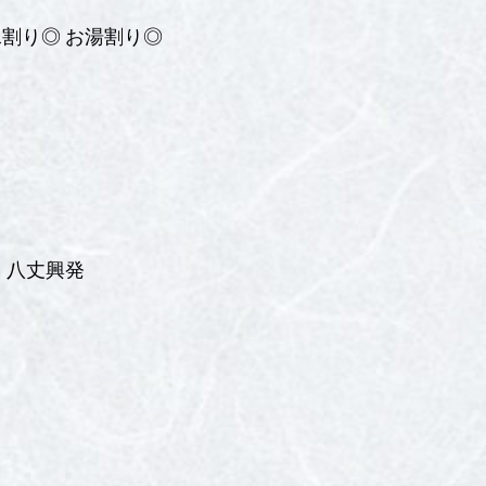
割り◎ お湯割り◎
 八丈興発