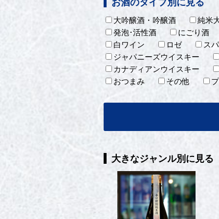
お酒のタイプ別に見る
大吟醸酒・吟醸酒
純米
発泡･活性酒
にごり酒
白ワイン
ロゼ
スパ
ジャパニーズウイスキー
カナディアンウイスキー
おつまみ
その他
プ
大きなジャンル別に見る