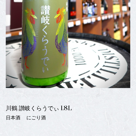
川鶴 讃岐くらうでぃ 1.8L
日本酒
にごり酒