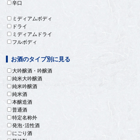
辛口
ミディアムボディ
ドライ
ミディアムドライ
フルボディ
お酒のタイプ別に見る
大吟醸酒・吟醸酒
純米大吟醸酒
純米吟醸酒
純米酒
本醸造酒
普通酒
特定名称外
発泡･活性酒
にごり酒