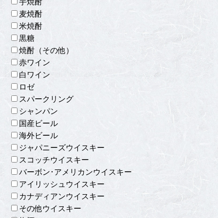
芋焼酎
麦焼酎
米焼酎
黒糖
焼酎（その他）
赤ワイン
白ワイン
ロゼ
スパークリング
シャンパン
国産ビール
海外ビール
ジャパニーズウイスキー
スコッチウイスキー
バーボン･アメリカンウイスキー
アイリッシュウイスキー
カナディアンウイスキー
その他ウイスキー