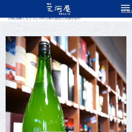
MENU
株式会社三河屋かみや HOME
>
商品一覧
>
川鶴 讃岐くらうでぃ 1.8L | 株式会社三河屋かみや