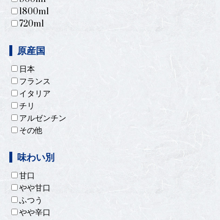
1800ml
720ml
原産国
日本
フランス
イタリア
チリ
アルゼンチン
その他
味わい別
甘口
やや甘口
ふつう
やや辛口