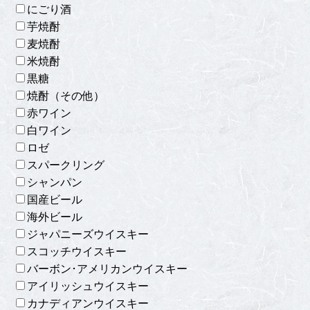
にごり酒
芋焼酎
麦焼酎
米焼酎
黒糖
焼酎（その他）
赤ワイン
白ワイン
ロゼ
スパークリング
シャンパン
国産ビール
海外ビール
ジャパニーズウイスキー
スコッチウイスキー
バーボン･アメリカンウイスキー
アイリッシュウイスキー
カナディアンウイスキー