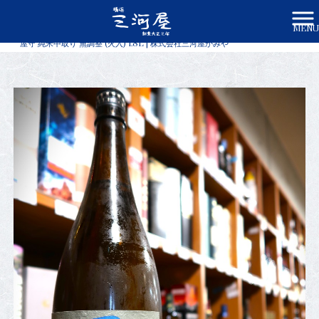
MENU
株式会社三河屋かみや HOME
>
商品一覧
>
屋守 純米中取り 無調整 (火入) 1.8L | 株式会社三河屋かみや