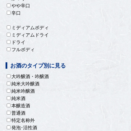
やや辛口
辛口
ミディアムボディ
ミディアムドライ
ドライ
フルボディ
お酒のタイプ別に見る
大吟醸酒・吟醸酒
純米大吟醸酒
純米吟醸酒
純米酒
本醸造酒
普通酒
特定名称外
発泡･活性酒