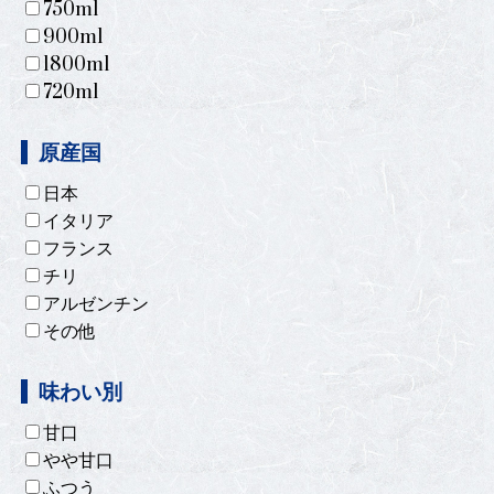
750ml
900ml
1800ml
720ml
原産国
日本
イタリア
フランス
チリ
アルゼンチン
その他
味わい別
甘口
やや甘口
ふつう