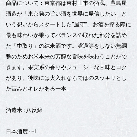
商品について：東京都は東村山市の酒蔵、豊島屋
酒造が「東京発の旨い酒を世界に発信したい」と
いう想いからスタートした”屋守”。お酒を搾る際に
最も味わいが乗ってバランスの取れた部分を詰め
た「中取り」の純米酒です。濾過等をしない無調
整のためお米本来の芳醇な旨味を味わうことがで
きます。果実系の香りやジューシーな甘味とコク
があり、後味には火入れならではのスッキリとし
た苦みとキレがある一本。
酒造米 : 八反錦
日本酒度 : +1