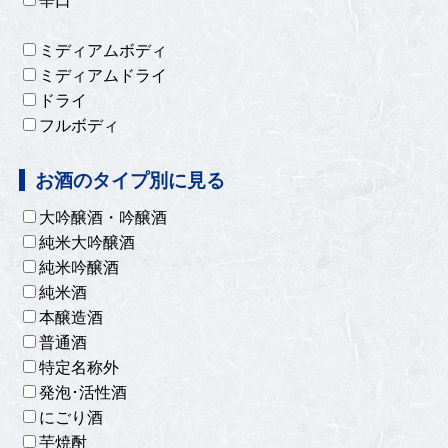
辛口
ミディアムボディ
ミディアムドライ
ドライ
フルボディ
お酒のタイプ別に見る
大吟醸酒・吟醸酒
純米大吟醸酒
純米吟醸酒
純米酒
本醸造酒
普通酒
特定名称外
発泡･活性酒
にごり酒
芋焼酎