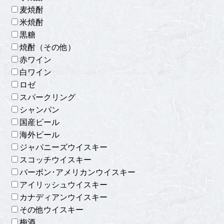
麦焼酎
米焼酎
黒糖
焼酎（その他）
赤ワイン
白ワイン
ロゼ
スパークリング
シャンパン
国産ビール
海外ビール
ジャパニーズウイスキー
スコッチウイスキー
バーボン･アメリカンウイスキー
アイリッシュウイスキー
カナディアンウイスキー
その他ウイスキー
梅酒