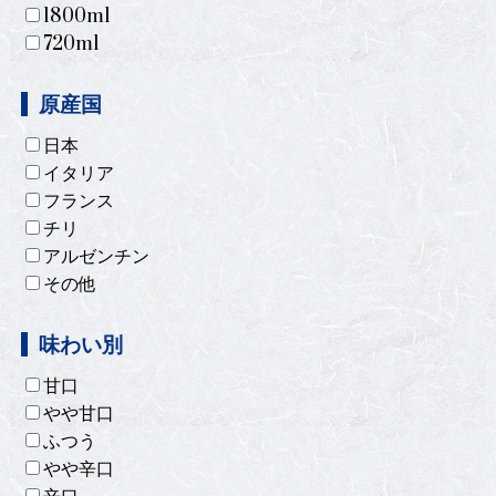
1800ml
720ml
原産国
日本
イタリア
フランス
チリ
アルゼンチン
その他
味わい別
甘口
やや甘口
ふつう
やや辛口