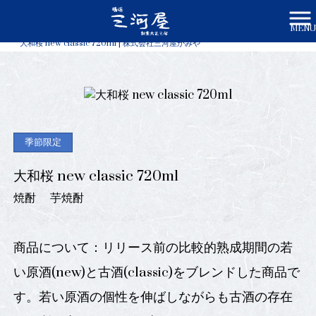
MENU
株式会社三河屋かみや HOME
>
商品一覧
>
大和桜 new classic 720ml | 株式会社三河屋かみや
季節限定
大和桜 new classic 720ml
焼酎
芋焼酎
商品について：リリース前の比較的熟成期間の若
い原酒(new)と古酒(classic)をブレンドした商品で
す。若い原酒の個性を伸ばしながらも古酒の存在