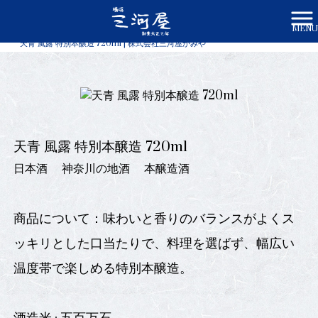
MENU
株式会社三河屋かみや HOME
>
商品一覧
>
天青 風露 特別本醸造 720ml | 株式会社三河屋かみや
天青 風露 特別本醸造 720ml
日本酒
神奈川の地酒
本醸造酒
商品について：味わいと香りのバランスがよくス
ッキリとした口当たりで、料理を選ばず、幅広い
温度帯で楽しめる特別本醸造。