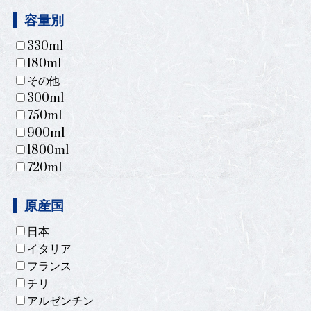
容量別
330ml
180ml
その他
300ml
750ml
900ml
1800ml
720ml
原産国
日本
イタリア
フランス
チリ
アルゼンチン