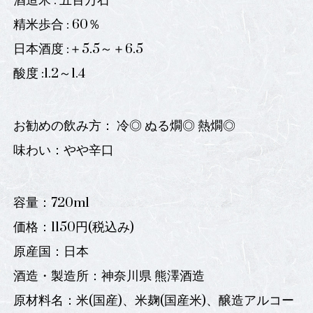
酒造米 : 五百万石
精米歩合 : 60％
日本酒度 :＋5.5～＋6.5
酸度 :1.2～1.4
お勧めの飲み方： 冷◎ ぬる燗◎ 熱燗◎
味わい：やや辛口
容量：720ml
価格：1150円(税込み)
原産国：日本
酒造・製造所：神奈川県 熊澤酒造
原材料名：米(国産)、米麹(国産米)、醸造アルコー