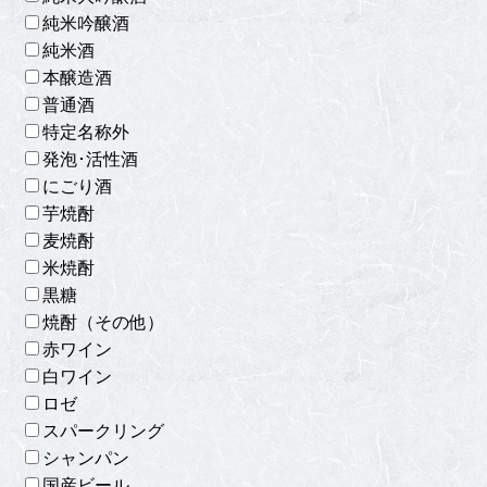
純米吟醸酒
純米酒
本醸造酒
普通酒
特定名称外
発泡･活性酒
にごり酒
芋焼酎
麦焼酎
米焼酎
黒糖
焼酎（その他）
赤ワイン
白ワイン
ロゼ
スパークリング
シャンパン
国産ビール