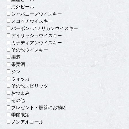
海外ビール
ジャパニーズウイスキー
スコッチウイスキー
バーボン･アメリカンウイスキー
アイリッシュウイスキー
カナディアンウイスキー
その他ウイスキー
梅酒
果実酒
ジン
ウォッカ
その他スピリッツ
おつまみ
その他
プレゼント・贈答にお勧め
季節限定
ノンアルコール