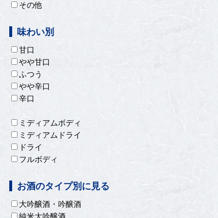
その他
味わい別
甘口
やや甘口
ふつう
やや辛口
辛口
ミディアムボディ
ミディアムドライ
ドライ
フルボディ
お酒のタイプ別に見る
大吟醸酒・吟醸酒
純米大吟醸酒