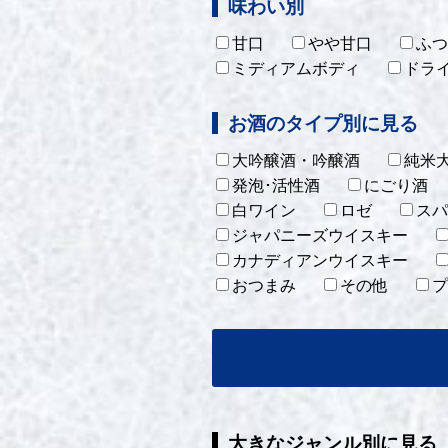
味わい別
甘口
やや甘口
ふつ
ミディアムボディ
ドラ
お酒のタイプ別に見る
大吟醸酒・吟醸酒
純米
発泡･活性酒
にごり酒
白ワイン
ロゼ
スパ
ジャパニーズウイスキー
カナディアンウイスキー
おつまみ
その他
プ
大きなジャンル別に見る