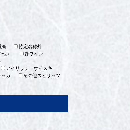
通酒
特定名称外
の他）
赤ワイン
ル
アイリッシュウイスキー
ォッカ
その他スピリッツ