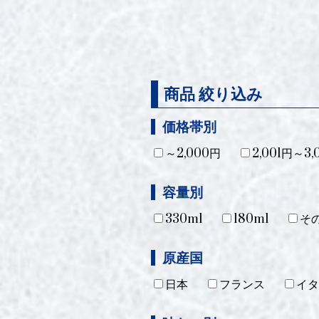
商品 絞り込み
価格帯別
～2,000円
2,001円～3,
容量別
330ml
180ml
そ
原産国
日本
フランス
イタ