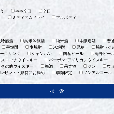
う
やや辛口
辛口
イ
ミディアムドライ
フルボディ
大吟醸酒
純米吟醸酒
純米酒
本醸造酒
普
芋焼酎
麦焼酎
米焼酎
黒糖
焼酎（そ
ークリング
シャンパン
国産ビール
海外ビー
スコッチウイスキー
バーボン･アメリカンウイスキー
その他ウイスキー
梅酒
果実酒
ジン
ウ
レゼント・贈答にお勧め
季節限定
ノンアルコール