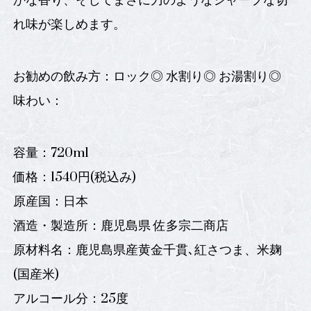
かな香り、そしてまさに刀のようなシャープな切
れ味が楽しめます。
お勧めの飲み方：ロック◎ 水割り◎ お湯割り◎
味わい：
容量：720ml
価格：1540円(税込み)
原産国：日本
酒造・製造所：鹿児島県 佐多宗二商店
原材料名：鹿児島県産黄金千貫､紅さつま、米麹
(国産米)
アルコール分：25度