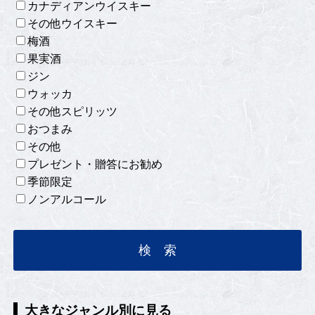
カナディアンウイスキー
その他ウイスキー
梅酒
果実酒
ジン
ウォッカ
その他スピリッツ
おつまみ
その他
プレゼント・贈答にお勧め
季節限定
ノンアルコール
大きなジャンル別に見る