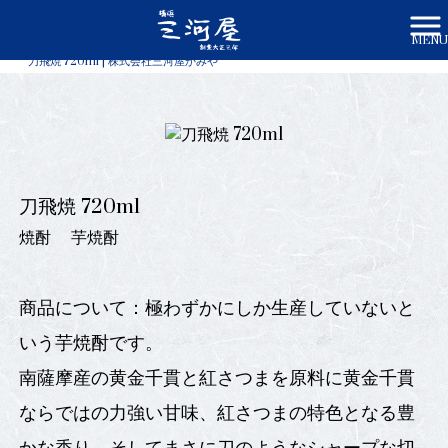
MENU
株式会社三河屋かみや HOME
>
商品一覧
>
刀飛焼 720ml | 株式会社三河屋かみや
刀飛焼 720ml
焼酎
芋焼酎
商品について：極わずかにしか生産していないと
いう芋焼酎です。
南薩摩産の黄金千貫と紅さつまを原料に黄金千貫
ならではの力強い甘味、紅さつまの特色となる豊