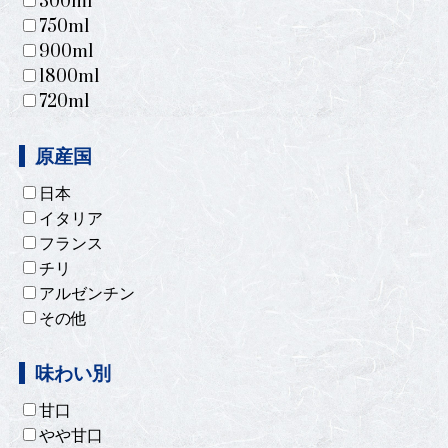
300ml
750ml
900ml
1800ml
720ml
原産国
日本
イタリア
フランス
チリ
アルゼンチン
その他
味わい別
甘口
やや甘口