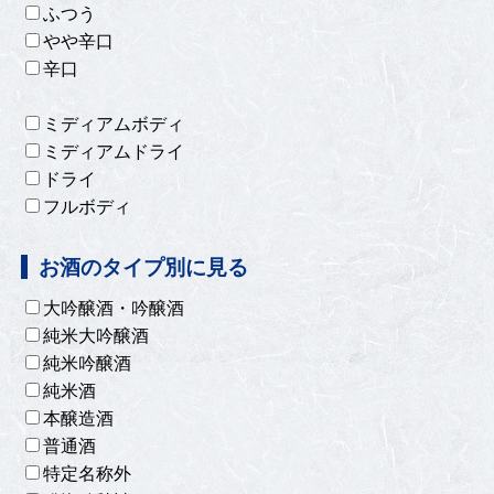
ふつう
やや辛口
辛口
ミディアムボディ
ミディアムドライ
ドライ
フルボディ
お酒のタイプ別に見る
大吟醸酒・吟醸酒
純米大吟醸酒
純米吟醸酒
純米酒
本醸造酒
普通酒
特定名称外