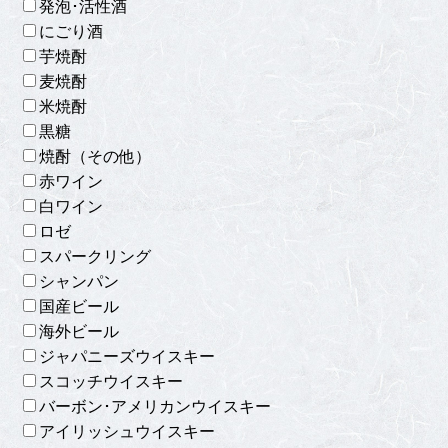
発泡･活性酒
にごり酒
芋焼酎
麦焼酎
米焼酎
黒糖
焼酎（その他）
赤ワイン
白ワイン
ロゼ
スパークリング
シャンパン
国産ビール
海外ビール
ジャパニーズウイスキー
スコッチウイスキー
バーボン･アメリカンウイスキー
アイリッシュウイスキー