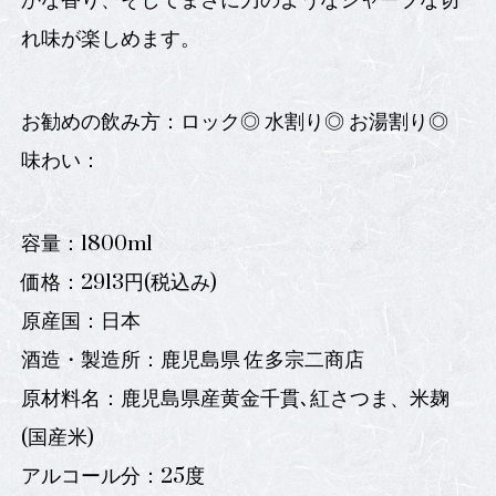
かな香り、そしてまさに刀のようなシャープな切
れ味が楽しめます。
お勧めの飲み方：ロック◎ 水割り◎ お湯割り◎
味わい：
容量：1800ml
価格：2913円(税込み)
原産国：日本
酒造・製造所：鹿児島県 佐多宗二商店
原材料名：鹿児島県産黄金千貫､紅さつま、米麹
(国産米)
アルコール分：25度