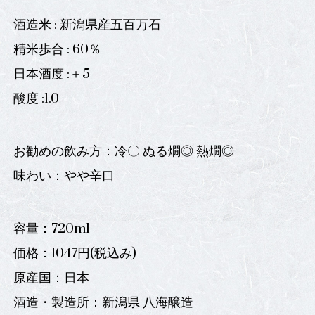
酒造米 : 新潟県産五百万石
精米歩合 : 60％
日本酒度 :＋5
酸度 :1.0
お勧めの飲み方：冷〇 ぬる燗◎ 熱燗◎
味わい：やや辛口
容量：720ml
価格：1047円(税込み)
原産国：日本
酒造・製造所：新潟県 八海醸造