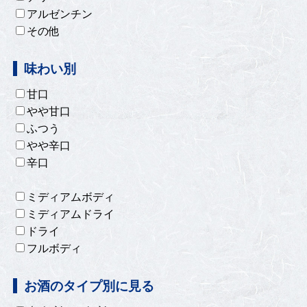
アルゼンチン
その他
味わい別
甘口
やや甘口
ふつう
やや辛口
辛口
ミディアムボディ
ミディアムドライ
ドライ
フルボディ
お酒のタイプ別に見る