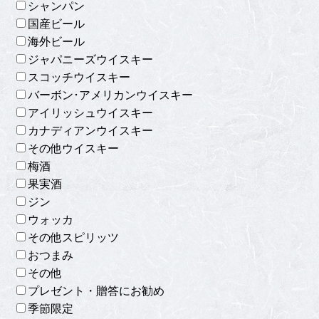
シャンパン
国産ビール
海外ビール
ジャパニーズウイスキー
スコッチウイスキー
バーボン･アメリカンウイスキー
アイリッシュウイスキー
カナディアンウイスキー
その他ウイスキー
梅酒
果実酒
ジン
ウォッカ
その他スピリッツ
おつまみ
その他
プレゼント・贈答にお勧め
季節限定