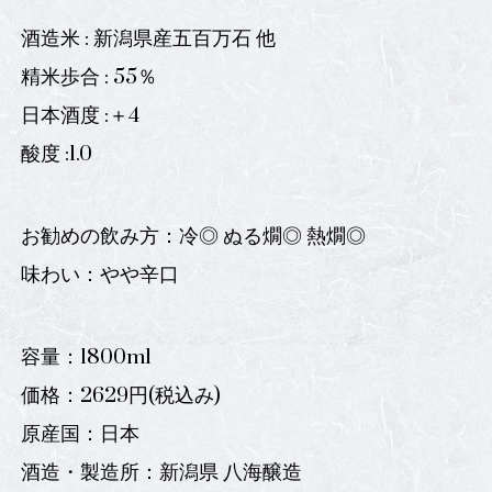
酒造米 : 新潟県産五百万石 他
精米歩合 : 55％
日本酒度 :＋4
酸度 :1.0
お勧めの飲み方：冷◎ ぬる燗◎ 熱燗◎
味わい：やや辛口
容量：1800ml
価格：2629円(税込み)
原産国：日本
酒造・製造所：新潟県 八海醸造