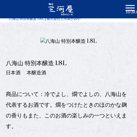
MENU
株式会社三河屋かみや HOME
>
商品一覧
>
八海山 特別本醸造 1.8L | 株式会社三河屋かみや
八海山 特別本醸造 1.8L
日本酒
本醸造酒
商品について：冷でよし、燗でよしの、八海山を
代表するお酒です。燗をつけたときのほのかな麹
の香りもまた、このお酒の楽しみの一つといえま
す。