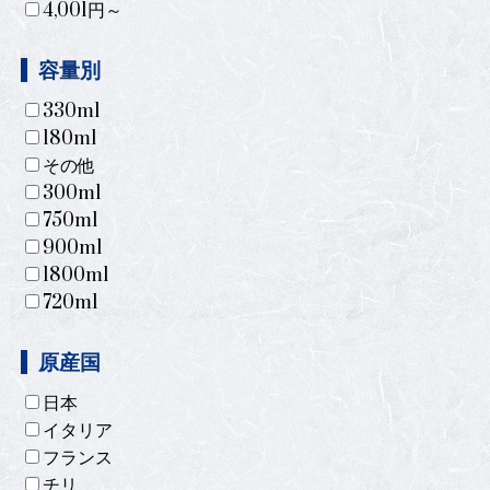
4,001円～
容量別
330ml
180ml
その他
300ml
750ml
900ml
1800ml
720ml
原産国
日本
イタリア
フランス
チリ