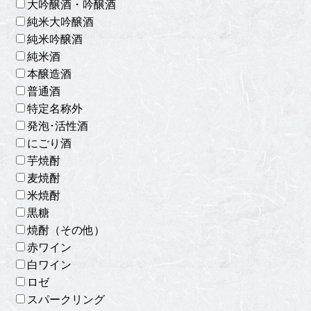
大吟醸酒・吟醸酒
純米大吟醸酒
純米吟醸酒
純米酒
本醸造酒
普通酒
特定名称外
発泡･活性酒
にごり酒
芋焼酎
麦焼酎
米焼酎
黒糖
焼酎（その他）
赤ワイン
白ワイン
ロゼ
スパークリング