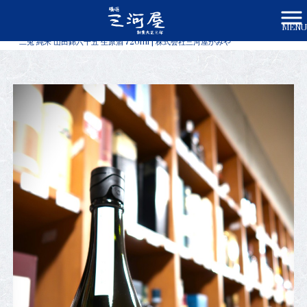
MENU
株式会社三河屋かみや HOME
>
商品一覧
>
二兎 純米 山田錦六十五 生原酒 720ml | 株式会社三河屋かみや