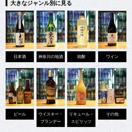
大きなジャンル別に見る
日本酒
神奈川の地酒
焼酎
ワイン
ビール
ウイスキー・
リキュール・
その他
ブランデー
スピリッツ