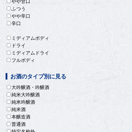
やや甘口
ふつう
やや辛口
辛口
ミディアムボディ
ドライ
ミディアムドライ
フルボディ
お酒のタイプ別に見る
大吟醸酒・吟醸酒
純米大吟醸酒
純米吟醸酒
純米酒
本醸造酒
普通酒
特定名称外