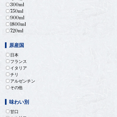
300ml
750ml
900ml
1800ml
720ml
原産国
日本
フランス
イタリア
チリ
アルゼンチン
その他
味わい別
甘口