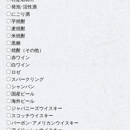
発泡･活性酒
にごり酒
芋焼酎
麦焼酎
米焼酎
黒糖
焼酎（その他）
赤ワイン
白ワイン
ロゼ
スパークリング
シャンパン
国産ビール
海外ビール
ジャパニーズウイスキー
スコッチウイスキー
バーボン･アメリカンウイスキー