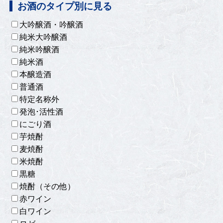
お酒のタイプ別に見る
大吟醸酒・吟醸酒
純米大吟醸酒
純米吟醸酒
純米酒
本醸造酒
普通酒
特定名称外
発泡･活性酒
にごり酒
芋焼酎
麦焼酎
米焼酎
黒糖
焼酎（その他）
赤ワイン
白ワイン