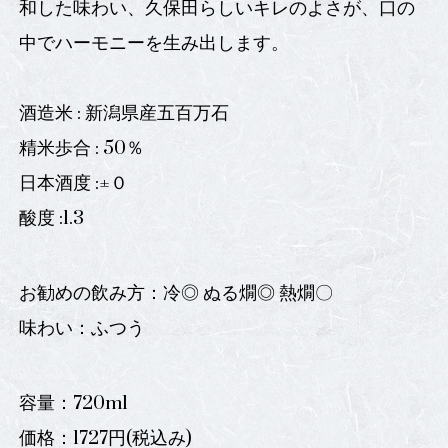
和した味わい、久保田らしいキレのよさが、口の
中でハーモニーを生み出します。
酒造米 : 新潟県産五百万石
精米歩合 : 50％
日本酒度 :±０
酸度 :1.3
お勧めの飲み方：冷◎ ぬる燗◎ 熱燗〇
味わい：ふつう
容量：720ml
価格：1727円(税込み)