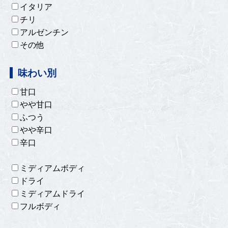
イタリア
チリ
アルゼンチン
その他
味わい別
甘口
やや甘口
ふつう
やや辛口
辛口
ミディアムボディ
ドライ
ミディアムドライ
フルボディ