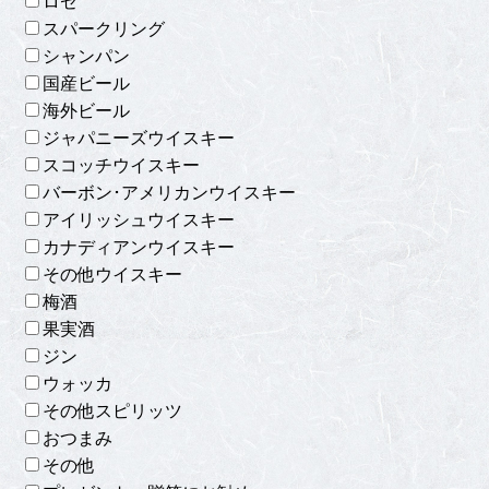
ロゼ
スパークリング
シャンパン
国産ビール
海外ビール
ジャパニーズウイスキー
スコッチウイスキー
バーボン･アメリカンウイスキー
アイリッシュウイスキー
カナディアンウイスキー
その他ウイスキー
梅酒
果実酒
ジン
ウォッカ
その他スピリッツ
おつまみ
その他