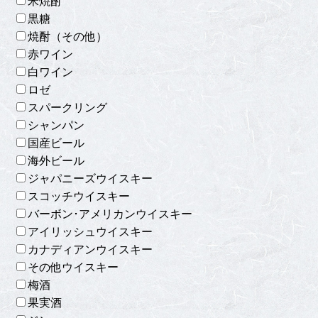
米焼酎
黒糖
焼酎（その他）
赤ワイン
白ワイン
ロゼ
スパークリング
シャンパン
国産ビール
海外ビール
ジャパニーズウイスキー
スコッチウイスキー
バーボン･アメリカンウイスキー
アイリッシュウイスキー
カナディアンウイスキー
その他ウイスキー
梅酒
果実酒