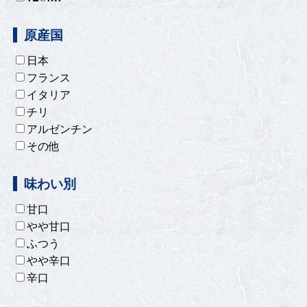
原産国
日本
フランス
イタリア
チリ
アルゼンチン
その他
味わい別
甘口
やや甘口
ふつう
やや辛口
辛口