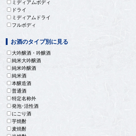
ミディアムボディ
ドライ
ミディアムドライ
フルボディ
お酒のタイプ別に見る
大吟醸酒・吟醸酒
純米大吟醸酒
純米吟醸酒
純米酒
本醸造酒
普通酒
特定名称外
発泡･活性酒
にごり酒
芋焼酎
麦焼酎