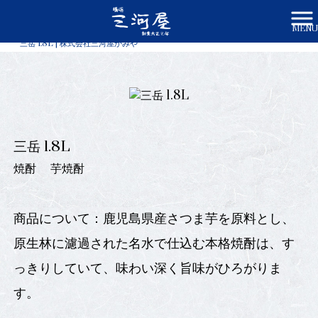
MENU
株式会社三河屋かみや HOME
>
商品一覧
>
三岳 1.8L | 株式会社三河屋かみや
三岳 1.8L
焼酎
芋焼酎
商品について：鹿児島県産さつま芋を原料とし、
原生林に濾過された名水で仕込む本格焼酎は、す
っきりしていて、味わい深く旨味がひろがりま
す。