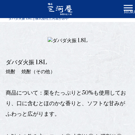
MENU
株式会社三河屋かみや HOME
>
商品一覧
>
ダバダ火振 1.8L | 株式会社三河屋かみや
ダバダ火振 1.8L
焼酎
焼酎（その他）
商品について：栗をたっぷりと50%も使用してお
り、口に含むとほのかな香りと、ソフトな甘みが
ふわっと広がります。