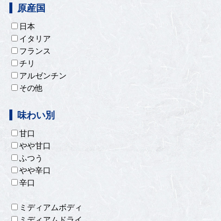
原産国
日本
イタリア
フランス
チリ
アルゼンチン
その他
味わい別
甘口
やや甘口
ふつう
やや辛口
辛口
ミディアムボディ
ミディアムドライ