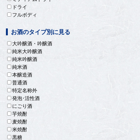
ドライ
フルボディ
お酒のタイプ別に見る
大吟醸酒・吟醸酒
純米大吟醸酒
純米吟醸酒
純米酒
本醸造酒
普通酒
特定名称外
発泡･活性酒
にごり酒
芋焼酎
麦焼酎
米焼酎
黒糖