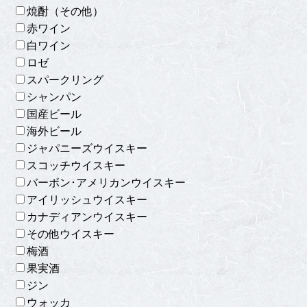
焼酎（その他）
赤ワイン
白ワイン
ロゼ
スパークリング
シャンパン
国産ビール
海外ビール
ジャパニーズウイスキー
スコッチウイスキー
バーボン･アメリカンウイスキー
アイリッシュウイスキー
カナディアンウイスキー
その他ウイスキー
梅酒
果実酒
ジン
ウォッカ