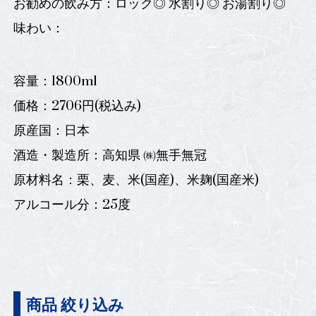
お勧めの飲み方：ロック◎ 水割り◎ お湯割り◎
味わい：
容量：1800ml
価格：2706円(税込み)
原産国：日本
酒造・製造所：高知県 ㈱無手無冠
原材料名：栗、麦、米(国産)、米麹(国産米)
アルコール分：25度
商品 絞り込み