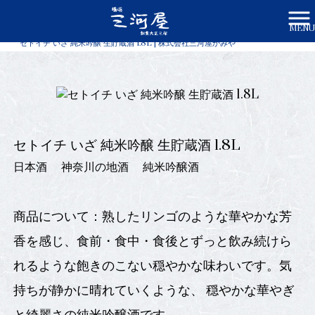
MENU
株式会社三河屋かみや HOME
>
商品一覧
>
セトイチ いざ 純米吟醸 生貯蔵酒 1.8L | 株式会社三河屋かみや
セトイチ いざ 純米吟醸 生貯蔵酒 1.8L
日本酒
神奈川の地酒
純米吟醸酒
商品について：熟したリンゴのような華やかな芳
香を感じ、食前・食中・食後とずっと飲み続けら
れるような飽きのこない穏やかな味わいです。気
持ちが静かに晴れていくような、 穏やかな華やぎ