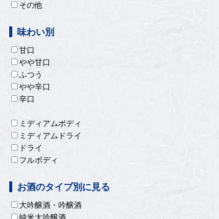
その他
味わい別
甘口
やや甘口
ふつう
やや辛口
辛口
ミディアムボディ
ミディアムドライ
ドライ
フルボディ
お酒のタイプ別に見る
大吟醸酒・吟醸酒
純米大吟醸酒