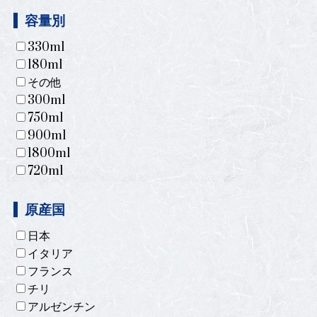
容量別
330ml
180ml
その他
300ml
750ml
900ml
1800ml
720ml
原産国
日本
イタリア
フランス
チリ
アルゼンチン