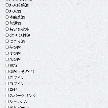
純米吟醸酒
純米酒
本醸造酒
普通酒
特定名称外
発泡･活性酒
にごり酒
芋焼酎
麦焼酎
米焼酎
黒糖
焼酎（その他）
赤ワイン
白ワイン
ロゼ
スパークリング
シャンパン
国産ビール