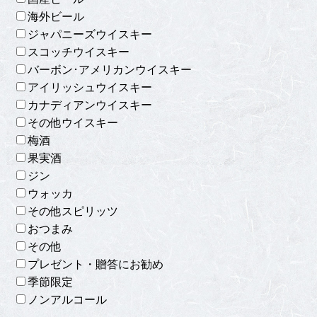
海外ビール
ジャパニーズウイスキー
スコッチウイスキー
バーボン･アメリカンウイスキー
アイリッシュウイスキー
カナディアンウイスキー
その他ウイスキー
梅酒
果実酒
ジン
ウォッカ
その他スピリッツ
おつまみ
その他
プレゼント・贈答にお勧め
季節限定
ノンアルコール