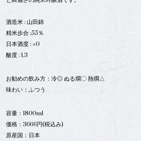
と綺麗さの純米吟醸酒です。
酒造米 : 山田錦
精米歩合 :55％
日本酒度 : ±0
酸度 : 1,3
お勧めの飲み方：冷◎ ぬる燗〇 熱燗△
味わい：ふつう
容量：1800ml
価格：3666円(税込み)
原産国：日本