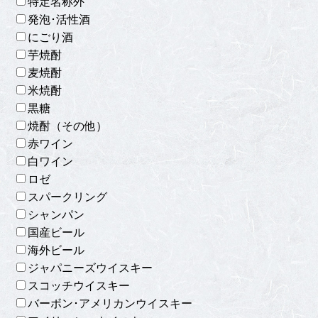
特定名称外
発泡･活性酒
にごり酒
芋焼酎
麦焼酎
米焼酎
黒糖
焼酎（その他）
赤ワイン
白ワイン
ロゼ
スパークリング
シャンパン
国産ビール
海外ビール
ジャパニーズウイスキー
スコッチウイスキー
バーボン･アメリカンウイスキー