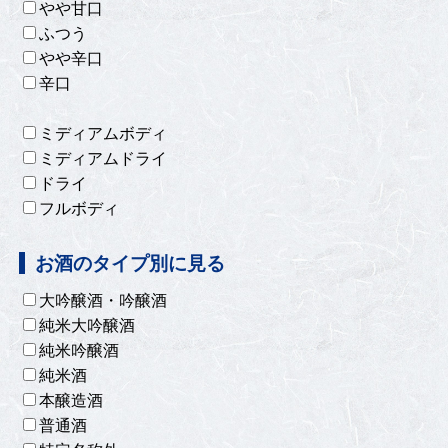
やや甘口
ふつう
やや辛口
辛口
ミディアムボディ
ミディアムドライ
ドライ
フルボディ
お酒のタイプ別に見る
大吟醸酒・吟醸酒
純米大吟醸酒
純米吟醸酒
純米酒
本醸造酒
普通酒