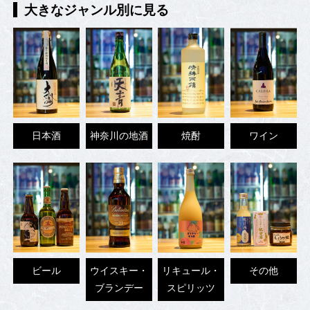
大きなジャンル別に見る
日本酒
神奈川の地酒
焼酎
ワイン
ビール
ウイスキー・
リキュール・
その他
ブランデー
スピリッツ