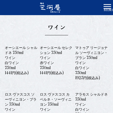
MENU
株式会社三河屋かみや HOME
>
ワイン | 株式会社三河屋かみや
ワイン
オーシエール シャル
オーシエール セレク
マトゥア リージョナ
ドネ 750ml
ション 750ml
ル ソーヴィニヨン・
ワイン
ワイン
ブラン 750ml
白ワイン
赤ワイン
ワイン
750ml
750ml
白ワイン
1441円(税込み)
1441円(税込み)
750ml
1925円(税込み)
ロス ヴァスコス ソ
ロス ヴァスコス カ
アラモス シャルドネ
ーヴィニヨン・ブラ
ベルネ・ソーヴィニ
750ml
ン 750ml
ヨン 750ml
ワイン
ワイン
ワイン
白ワイン