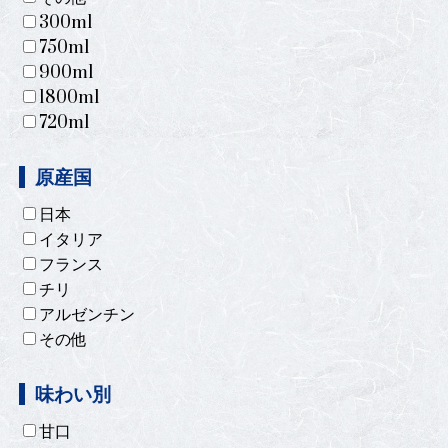
300ml
750ml
900ml
1800ml
720ml
原産国
日本
イタリア
フランス
チリ
アルゼンチン
その他
味わい別
甘口