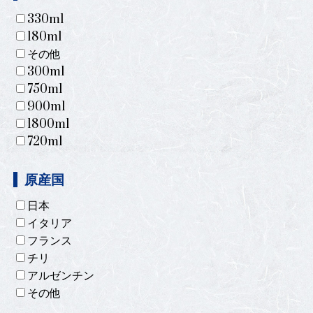
330ml
180ml
その他
300ml
750ml
900ml
1800ml
720ml
原産国
日本
イタリア
フランス
チリ
アルゼンチン
その他