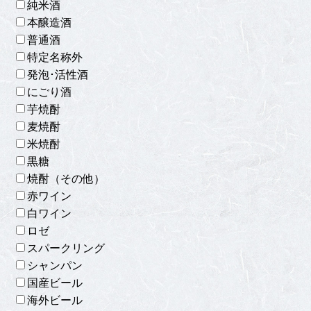
純米酒
本醸造酒
普通酒
特定名称外
発泡･活性酒
にごり酒
芋焼酎
麦焼酎
米焼酎
黒糖
焼酎（その他）
赤ワイン
白ワイン
ロゼ
スパークリング
シャンパン
国産ビール
海外ビール