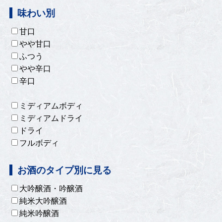
味わい別
甘口
やや甘口
ふつう
やや辛口
辛口
ミディアムボディ
ミディアムドライ
ドライ
フルボディ
お酒のタイプ別に見る
大吟醸酒・吟醸酒
純米大吟醸酒
純米吟醸酒