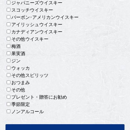
ジャパニーズウイスキー
スコッチウイスキー
バーボン･アメリカンウイスキー
アイリッシュウイスキー
カナディアンウイスキー
その他ウイスキー
梅酒
果実酒
ジン
ウォッカ
その他スピリッツ
おつまみ
その他
プレゼント・贈答にお勧め
季節限定
ノンアルコール