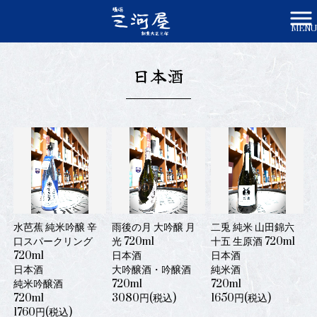
MENU
株式会社三河屋かみや HOME
>
日本酒 | 株式会社三河屋かみや
日本酒
水芭蕉 純米吟醸 辛
雨後の月 大吟醸 月
二兎 純米 山田錦六
口スパークリング
光 720ml
十五 生原酒 720ml
720ml
日本酒
日本酒
日本酒
大吟醸酒・吟醸酒
純米酒
純米吟醸酒
720ml
720ml
720ml
3080円(税込)
1650円(税込)
1760円(税込)