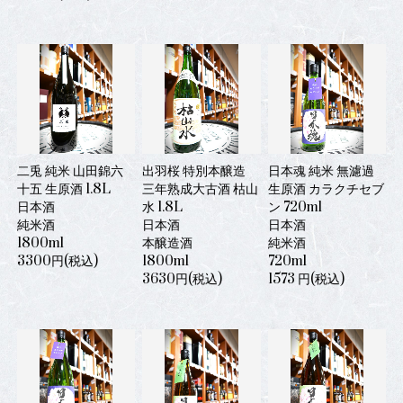
二兎 純米 山田錦六
出羽桜 特別本醸造
日本魂 純米 無濾過
十五 生原酒 1.8L
三年熟成大古酒 枯山
生原酒 カラクチセブ
日本酒
水 1.8L
ン 720ml
純米酒
日本酒
日本酒
1800ml
本醸造酒
純米酒
3300円(税込)
1800ml
720ml
3630円(税込)
1573 円(税込)