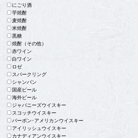
にごり酒
芋焼酎
麦焼酎
米焼酎
黒糖
焼酎（その他）
赤ワイン
白ワイン
ロゼ
スパークリング
シャンパン
国産ビール
海外ビール
ジャパニーズウイスキー
スコッチウイスキー
バーボン･アメリカンウイスキー
アイリッシュウイスキー
カナディアンウイスキー