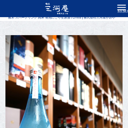
MENU
株式会社三河屋かみや HOME
>
商品一覧
>
雁木 スパークリング 純米 発泡にごり生原酒 720ml | 株式会社三河屋かみや