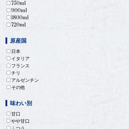
750ml
900ml
1800ml
720ml
原産国
日本
イタリア
フランス
チリ
アルゼンチン
その他
味わい別
甘口
やや甘口
ふつう