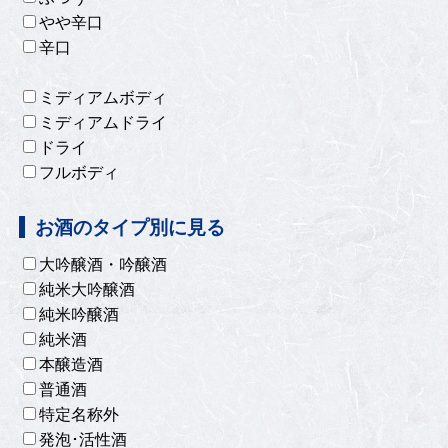
やや辛口
辛口
ミディアムボディ
ミディアムドライ
ドライ
フルボディ
お酒のタイプ別に見る
大吟醸酒・吟醸酒
純米大吟醸酒
純米吟醸酒
純米酒
本醸造酒
普通酒
特定名称外
発泡･活性酒