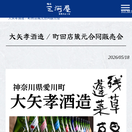
MENU
株式会社三河屋かみや HOME
>
新着情報
>
大矢孝酒造 / 町田店蔵元合同販売会
大矢孝酒造 / 町田店蔵元合同販売会
2026/05/18