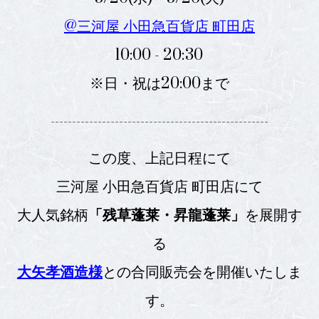
@三河屋 小田急百貨店 町田店
10:00 - 20:30
※日・祝は20:00まで
---------------------------------------------------
この度、上記日程にて
三河屋 小田急百貨店 町田店にて
大人気銘柄
「残草蓬莱・昇龍蓬莱」
を展開す
る
大矢孝酒造様
との合同販売会を開催いたしま
す。