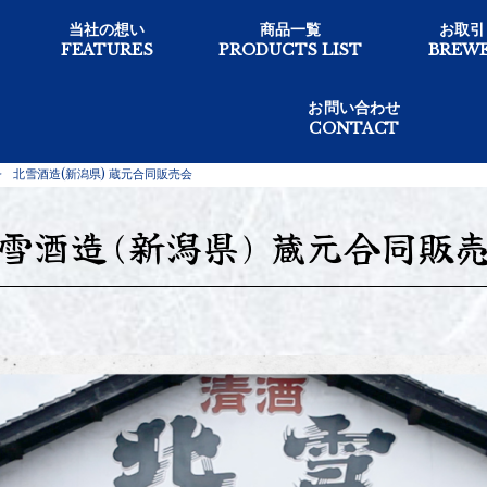
当社の想い
商品一覧
お取引
FEATURES
PRODUCTS LIST
BREWE
お問い合わせ
CONTACT
>
北雪酒造(新潟県) 蔵元合同販売会
雪酒造(新潟県) 蔵元合同販